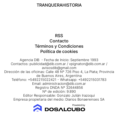
TRANQUERA
HISTORIA
RSS
Contacto
Términos y Condiciones
Política de cookies
Agencia DIB - Fecha de Inicio: Septiembre 1993
Contactos:
publicidad@dib.com.ar
/
vpignaton@dib.com.ar
/
avisosdib@gmail.com
Dirección de las oficinas: Calle 48 Nº 726 Piso 4, La Plata; Provincia
de Buenos Aires, Argentina
Teléfono: +5492215022421 - Whatsapp: +5492215031783
Email:
administracion@dib.com.ar
Registro DNDA Nº 32644856
Nº de edición: 9.890
Editor Responsable: Gonzalo Julián Irazoqui
Empresa propietaria del medio: Diarios Bonaerenses SA