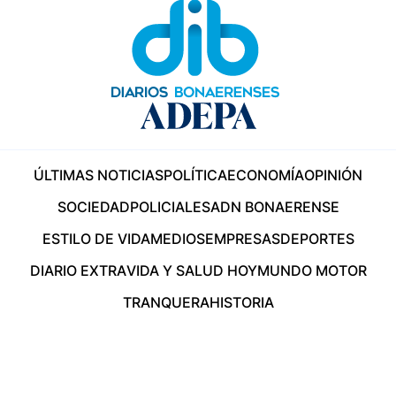
ÚLTIMAS NOTICIAS
POLÍTICA
ECONOMÍA
OPINIÓN
SOCIEDAD
POLICIALES
ADN BONAERENSE
ESTILO DE VIDA
MEDIOS
EMPRESAS
DEPORTES
DIARIO EXTRA
VIDA Y SALUD HOY
MUNDO MOTOR
TRANQUERA
HISTORIA