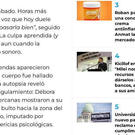
sábado. Horas más
Roban pa
una cono
e voz que hoy duele
crema
pasarla bien”
, seguido
antiinfla
Anmat la 
 La culpa aprendida (y
mercado
 aun cuando la
o sonoro.
Kicillof e
rendas aparecieron
"Milei no
recursos
u cuerpo fue hallado
dárselos 
a autopsia reveló
bancos, a
a sus am
angulamiento: Débora
ercanas mostraron a su
 bulto hacia la zona del
Universi
do, imputado por
nuevo pa
ricias psicológicas.
reclamo 
cumplim