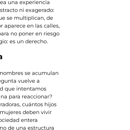
sea una experiencia
stracto ni exagerado:
ue se multiplican, de
 aparece en las calles,
 para no poner en riesgo
gio: es un derecho.
a
os nombres se acumulan
regunta vuelve a
ad que intentamos
na para reaccionar?
adoras, cuántos hijos
 mujeres deben vivir
sociedad entera
ino de una estructura