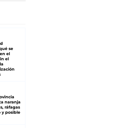
ad
 qué se
en el
in el
la
ización
s
ovincia
ta naranja
as, ráfagas
 y posible