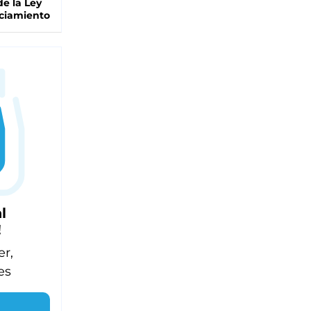
de la Ley
ciamiento
l
!
er,
es