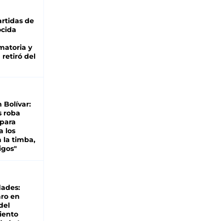
rtidas de
cida
matoria y
retiró del
n Bolívar:
s roba
 para
a los
 la timba,
igos"
dades:
ro en
del
iento