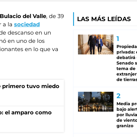
ulacio del Valle
, de 39
LAS MÁS LEÍDAS
r a la
sociedad
 de descanso en un
nó en uno de los
Propied
onantes en lo que va
privada:
debatirá 
Senado s
tema de 
extranjer
de tierra
ue primero tuvo miedo
Media pr
bajo aler
rio: el amparo como
por lluvi
de viento
granizo