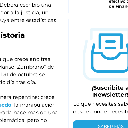
efectivo 
 Débora escribió una
de Finan
or a la justicia, un
uya entre estadísticas.
istoria
 que crece año tras
 Marisel Zambrano” de
el 31 de octubre se
 día tras día.
¡Suscribite a
Newsletter
nera repentina: crece
Lo que necesitas sab
iedo
, la manipulación
desde donde necesit
porada hace más de una
oblemática, pero no
SABER MÁS