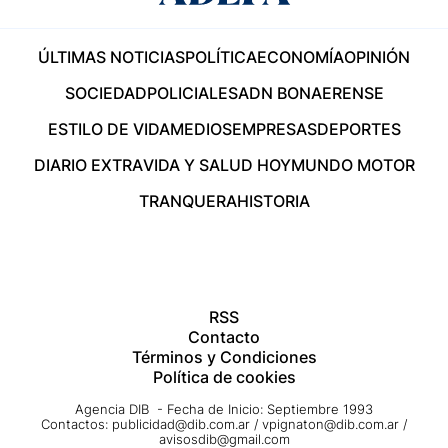
ÚLTIMAS NOTICIAS
POLÍTICA
ECONOMÍA
OPINIÓN
SOCIEDAD
POLICIALES
ADN BONAERENSE
ESTILO DE VIDA
MEDIOS
EMPRESAS
DEPORTES
DIARIO EXTRA
VIDA Y SALUD HOY
MUNDO MOTOR
TRANQUERA
HISTORIA
RSS
Contacto
Términos y Condiciones
Política de cookies
Agencia DIB - Fecha de Inicio: Septiembre 1993
Contactos:
publicidad@dib.com.ar
/
vpignaton@dib.com.ar
/
avisosdib@gmail.com