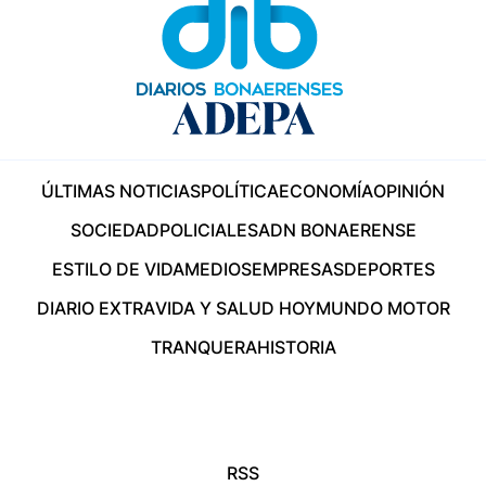
ÚLTIMAS NOTICIAS
POLÍTICA
ECONOMÍA
OPINIÓN
SOCIEDAD
POLICIALES
ADN BONAERENSE
ESTILO DE VIDA
MEDIOS
EMPRESAS
DEPORTES
DIARIO EXTRA
VIDA Y SALUD HOY
MUNDO MOTOR
TRANQUERA
HISTORIA
RSS