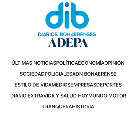
ÚLTIMAS NOTICIAS
POLÍTICA
ECONOMÍA
OPINIÓN
SOCIEDAD
POLICIALES
ADN BONAERENSE
ESTILO DE VIDA
MEDIOS
EMPRESAS
DEPORTES
DIARIO EXTRA
VIDA Y SALUD HOY
MUNDO MOTOR
TRANQUERA
HISTORIA