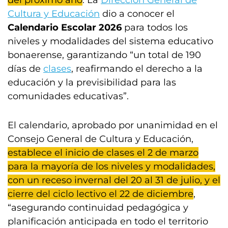
del próximo año
. La
Dirección General de
Cultura y Educación
dio a conocer el
Calendario Escolar 2026
para todos los
niveles y modalidades del sistema educativo
bonaerense, garantizando “un total de 190
días de
clases
, reafirmando el derecho a la
educación y la previsibilidad para las
comunidades educativas”.
El calendario, aprobado por unanimidad en el
Consejo General de Cultura y Educación,
establece el inicio de clases el 2 de marzo
para la mayoría de los niveles y modalidades,
con un receso invernal del 20 al 31 de julio, y el
cierre del ciclo lectivo el 22 de diciembre
,
“asegurando continuidad pedagógica y
planificación anticipada en todo el territorio