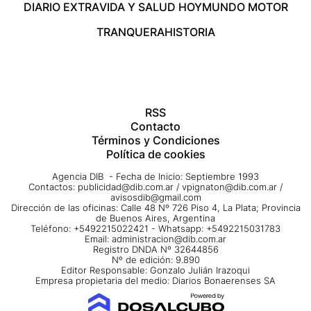
DIARIO EXTRA
VIDA Y SALUD HOY
MUNDO MOTOR
TRANQUERA
HISTORIA
RSS
Contacto
Términos y Condiciones
Política de cookies
Agencia DIB - Fecha de Inicio: Septiembre 1993
Contactos:
publicidad@dib.com.ar
/
vpignaton@dib.com.ar
/
avisosdib@gmail.com
Dirección de las oficinas: Calle 48 Nº 726 Piso 4, La Plata; Provincia
de Buenos Aires, Argentina
Teléfono: +5492215022421 - Whatsapp: +5492215031783
Email:
administracion@dib.com.ar
Registro DNDA Nº 32644856
Nº de edición: 9.890
Editor Responsable: Gonzalo Julián Irazoqui
Empresa propietaria del medio: Diarios Bonaerenses SA