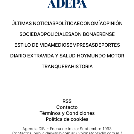
ÚLTIMAS NOTICIAS
POLÍTICA
ECONOMÍA
OPINIÓN
SOCIEDAD
POLICIALES
ADN BONAERENSE
ESTILO DE VIDA
MEDIOS
EMPRESAS
DEPORTES
DIARIO EXTRA
VIDA Y SALUD HOY
MUNDO MOTOR
TRANQUERA
HISTORIA
RSS
Contacto
Términos y Condiciones
Política de cookies
Agencia DIB - Fecha de Inicio: Septiembre 1993
Contactos:
publicidad@dib.com.ar
/
vpignaton@dib.com.ar
/