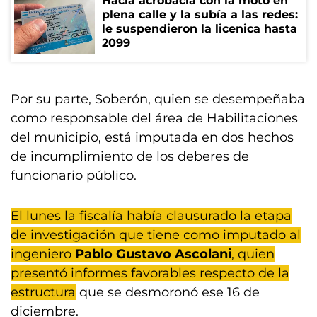
Hacía acrobacia con la moto en
plena calle y la subía a las redes:
le suspendieron la licenica hasta
2099
Por su parte, Soberón, quien se desempeñaba
como responsable del área de Habilitaciones
del municipio, está imputada en dos hechos
de incumplimiento de los deberes de
funcionario público.
El lunes la fiscalía había clausurado la etapa
de investigación que tiene como imputado al
ingeniero
Pablo Gustavo Ascolani
, quien
presentó informes favorables respecto de la
estructura
que se desmoronó ese 16 de
diciembre.