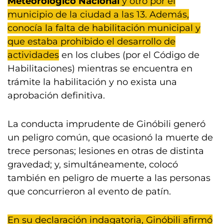
Meteorológico Nacional
y otro por el
municipio de la ciudad a las 13. Además,
conocía la falta de habilitación municipal y
que estaba prohibido el desarrollo de
actividades
en los clubes (por el Código de
Habilitaciones) mientras se encuentra en
trámite la habilitación y no exista una
aprobación definitiva.
La conducta imprudente de Ginóbili generó
un peligro común, que ocasionó la muerte de
trece personas; lesiones en otras de distinta
gravedad; y, simultáneamente, colocó
también en peligro de muerte a las personas
que concurrieron al evento de patín.
En su declaración indagatoria, Ginóbili afirmó