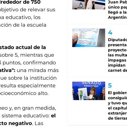
lrededor de 750
Juan Pabl
único pa
objetivo de relevar sus
llegó a la
a educativo, los
Argentin
ación de la escuela
Diputado
presenta
stado actual de la
proyecto
 sobre 5, mientras que
las mult
impagas
 3 puntos, confirmando
impidan 
tiva":
una mirada más
carnet d
ue sobre la institución
 resulta especialmente
ocioeconómico alto.
El gobie
consiguió
y tuvo qu
neo y, en gran medida,
el capítu
extranjer
el sistema educativo:
el
de tierra
cto negativo
. Las