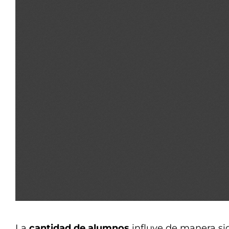
La
cantidad de alumnos
influye de manera sig