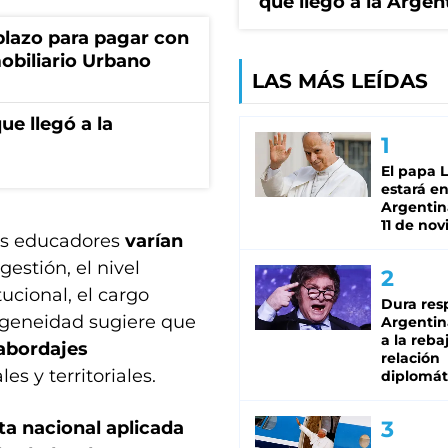
que llegó a la Argen
lazo para pagar con
obiliario Urbano
LAS MÁS LEÍDAS
ue llegó a la
El papa 
estará en
Argentina
11 de no
los educadores
varían
gestión, el nivel
ucional, el cargo
Dura res
ogeneidad sugiere que
Argentina
a la reba
 abordajes
relación
es y territoriales.
diplomát
a nacional aplicada