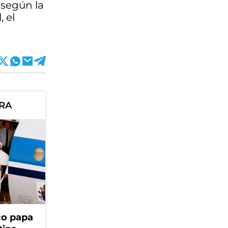
 según la
, el
ORA
ico papa