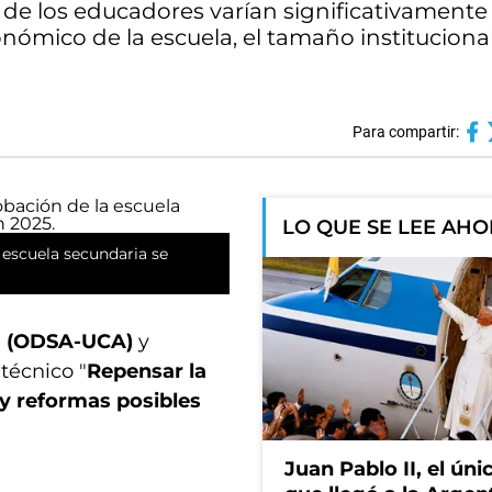
de los educadores varían significativamente
conómico de la escuela, el tamaño institucional
Para compartir:
LO QUE SE LEE AH
 escuela secundaria se
na (ODSA-UCA)
y
técnico "
Repensar la
 y reformas posibles
Juan Pablo II, el ún