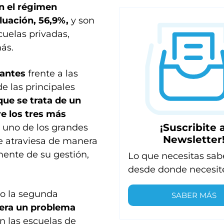
n el régimen
luación, 56,9%,
y son
uelas privadas,
ás.
iantes
frente a las
 las principales
que se trata de un
e los tres más
¡Suscribite a
 uno de los grandes
Newsletter
ue atraviesa de manera
mente de su gestión,
Lo que necesitas sab
desde donde necesit
o la segunda
SABER MÁS
dera un problema
n las escuelas de