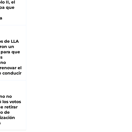
o II, el
pa que
a
s de LLA
ron un
 para que
as
 no
renovar el
e conducir
rno no
 los votos
e retirar
lo de
ización
s