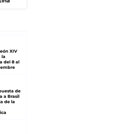
tina
León XIV
 la
 del 8 al
viembre
puesta de
 a Brasil
ja de la
ica