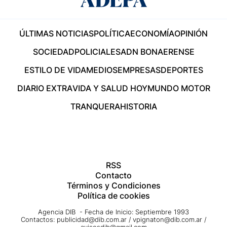
ÚLTIMAS NOTICIAS
POLÍTICA
ECONOMÍA
OPINIÓN
SOCIEDAD
POLICIALES
ADN BONAERENSE
ESTILO DE VIDA
MEDIOS
EMPRESAS
DEPORTES
DIARIO EXTRA
VIDA Y SALUD HOY
MUNDO MOTOR
TRANQUERA
HISTORIA
RSS
Contacto
Términos y Condiciones
Política de cookies
Agencia DIB - Fecha de Inicio: Septiembre 1993
Contactos:
publicidad@dib.com.ar
/
vpignaton@dib.com.ar
/
avisosdib@gmail.com