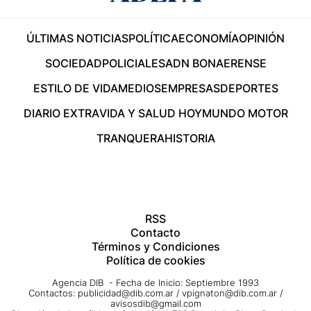
ÚLTIMAS NOTICIAS
POLÍTICA
ECONOMÍA
OPINIÓN
SOCIEDAD
POLICIALES
ADN BONAERENSE
ESTILO DE VIDA
MEDIOS
EMPRESAS
DEPORTES
DIARIO EXTRA
VIDA Y SALUD HOY
MUNDO MOTOR
TRANQUERA
HISTORIA
RSS
Contacto
Términos y Condiciones
Política de cookies
Agencia DIB - Fecha de Inicio: Septiembre 1993
Contactos:
publicidad@dib.com.ar
/
vpignaton@dib.com.ar
/
avisosdib@gmail.com