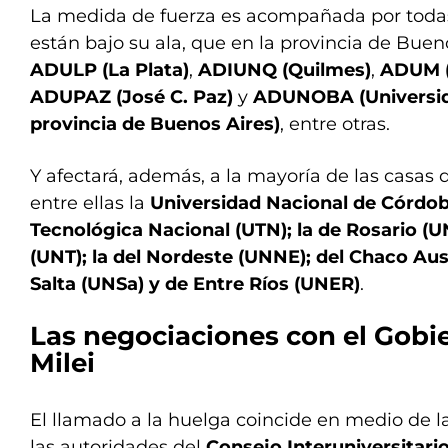
La medida de fuerza es acompañada por toda
están bajo su ala, que en la provincia de Buen
ADULP (La Plata)
,
ADIUNQ (Quilmes)
,
ADUM (
ADUPAZ (José C. Paz)
y
ADUNOBA (Universida
provincia de Buenos Aires)
, entre otras.
Y afectará, además, a la mayoría de las casas d
entre ellas la
Universidad Nacional de Córdob
Tecnológica Nacional (UTN); la de Rosario (
(UNT); la del Nordeste (UNNE); del Chaco Au
Salta (UNSa) y de Entre Ríos (UNER)
.
Las negociaciones con el Gobie
Milei
El llamado a la huelga coincide en medio de l
las autoridades del
Consejo Interuniversitari