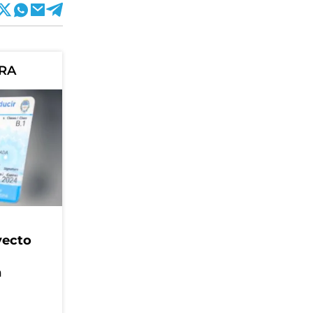
ORA
yecto
n