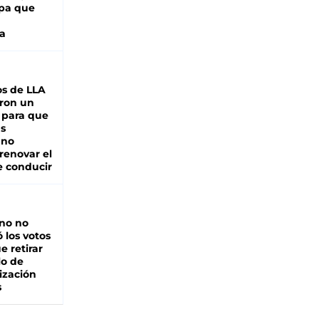
pa que
a
s de LLA
ron un
 para que
as
 no
renovar el
e conducir
rno no
 los votos
e retirar
lo de
ización
s