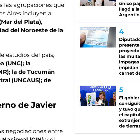
único pa
s las agrupaciones que
llegó a la
os Aires incluyen a
Argentin
Mar del Plata)
,
d del Noroeste de la
Diputado
presenta
proyecto
e estudios del país;
las mult
impagas
a (UNC); la
impidan 
UNR); la de Tucumán
carnet d
stral (UNCAUS); de
El gobie
rno de Javier
consiguió
y tuvo qu
el capítu
extranjer
de tierra
as negociaciones entre
o Nacional (CIN)
y el