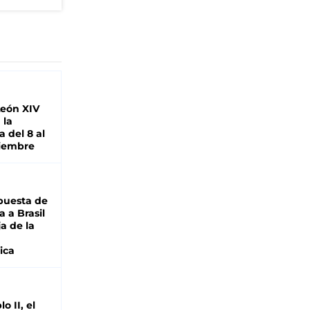
León XIV
 la
 del 8 al
viembre
puesta de
 a Brasil
ja de la
ica
o II, el