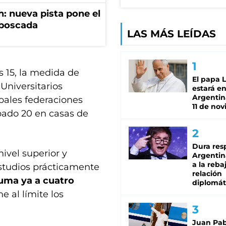
: nueva pista pone el
mboscada
LAS MÁS LEÍDAS
s 15, la medida de
El papa 
Universitarios
estará en
Argentina
ipales federaciones
11 de no
ábado 20 en casas de
Dura res
ivel superior y
Argentina
a la reba
estudios prácticamente
relación
suma ya a cuatro
diplomát
e al límite los
Juan Pabl