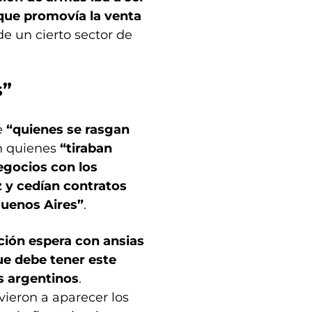
a que promovía la venta
e un cierto sector de
s”
e
“quienes se rasgan
n quienes
“tiraban
egocios con los
 y cedían contratos
Buenos Aires”
.
ción espera con ansias
ue debe tener este
os argentinos
.
lvieron a aparecer los