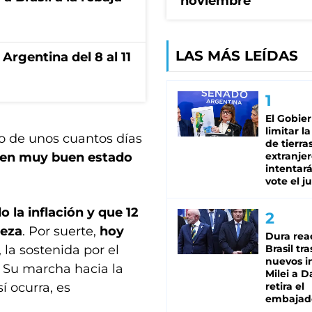
noviembre
LAS MÁS LEÍDAS
Argentina del 8 al 11
El Gobie
limitar l
o de unos cuantos días
de tierra
 “en muy buen estado
extranjer
intentar
vote el j
la inflación y que 12
reza
. Por suerte,
hoy
Dura rea
l, la sostenida por el
Brasil tra
nuevos i
. Su marcha hacia la
Milei a D
í ocurra, es
retira el
embajad