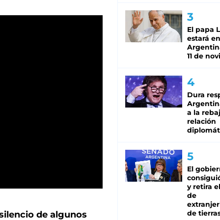
El papa 
estará en
Argentina
11 de no
Dura res
Argentina
a la reba
relación
diplomát
El gobie
consiguió
y retira e
de
extranjer
de tierra
silencio de algunos