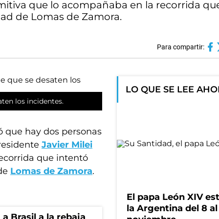
comitiva que lo acompañaba en la recorrida qu
lidad de Lomas de Zamora.
Para compartir:
LO QUE SE LEE AH
ten los incidentes.
 que hay dos personas
presidente
Javier Milei
ecorrida que intentó
 de
Lomas de Zamora
.
El papa León XIV es
la Argentina del 8 al
 Brasil a la rebaja