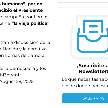
os humanos”, por no
cibió el Presidente
o de campaña por Lomas
cen a
“la vieja política”
ran a disposición de la
la Nación y la comitiva
en Lomas de Zamora.
¡Suscribite a
de la democracia y los
Newsletter
QhM3nwml
Lo que necesitas sab
August 28, 2025
desde donde necesit
SABER MÁS