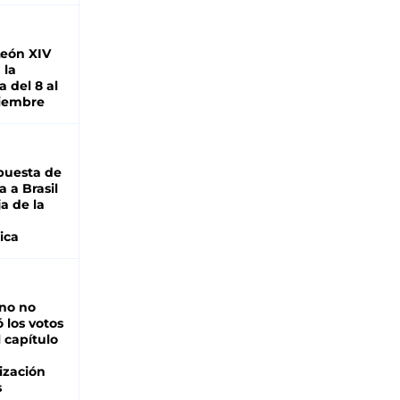
León XIV
 la
 del 8 al
viembre
puesta de
 a Brasil
ja de la
ica
rno no
 los votos
l capítulo
ización
s