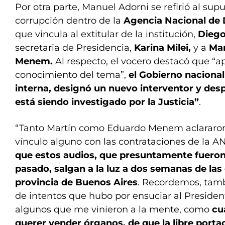
Por otra parte, Manuel Adorni se refirió al sup
corrupción dentro de la
Agencia Nacional de 
que vincula al extitular de la institución,
Diego
secretaria de Presidencia,
Karina Milei,
y a
Mar
Menem.
Al respecto, el vocero destacó que “
conocimiento del tema”,
el Gobierno nacional
interna, designó un nuevo interventor y despl
está siendo investigado por la Justicia”
.
“Tanto Martín como Eduardo Menem aclararon
vínculo alguno con las contrataciones de la A
que estos audios, que presuntamente fueron
pasado, salgan a la luz a dos semanas de las 
provincia de Buenos Aires
. Recordemos, tamb
de intentos que hubo por ensuciar al Presiden
algunos que me vinieron a la mente, como
cu
querer vender órganos, de que la libre porta