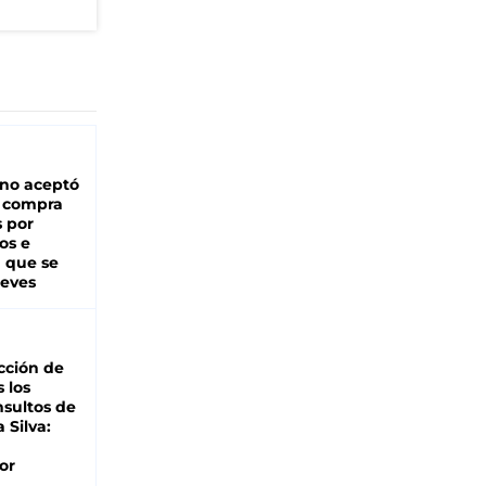
rno aceptó
a compra
s por
os e
á que se
ueves
cción de
s los
nsultos de
a Silva:
or