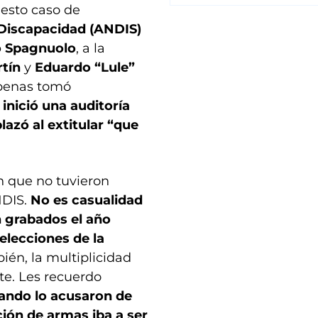
uesto caso de
Discapacidad (ANDIS)
 Spagnuolo
, a la
tín
y
Eduardo “Lule”
apenas tomó
 inició una auditoría
azó al extitular “que
 que no tuvieron
NDIS.
No es casualidad
 grabados el año
elecciones de la
ién, la multiplicidad
te. Les recuerdo
ando lo acusaron de
ción de armas iba a ser