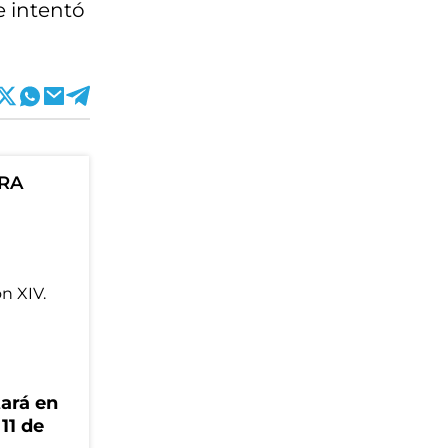
e intentó
ORA
tará en
 11 de