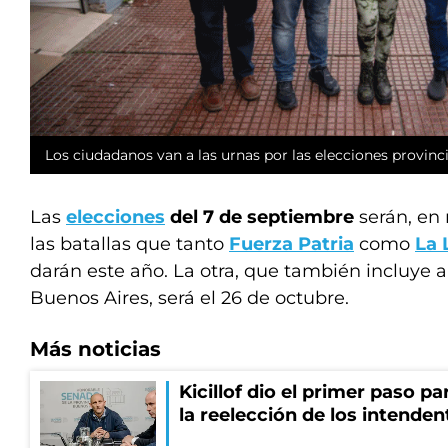
Los ciudadanos van a las urnas por las elecciones provinci
Las
elecciones
del 7 de septiembre
serán, en 
las batallas que tanto
Fuerza Patria
como
La 
darán este año. La otra, que también incluye a
Buenos Aires, será el 26 de octubre.
Más noticias
Kicillof dio el primer paso par
la reelección de los intenden