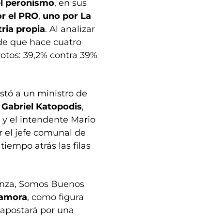
el peronismo
, en sus
r el PRO
,
uno por La
tria propia
. Al analizar
nde que hace cuatro
otos: 39,2% contra 39%
ostó a un ministro de
e
Gabriel Katopodis
,
y el intendente Mario
or el jefe comunal de
 tiempo atrás las filas
ianza, Somos Buenos
Zamora
, como figura
a apostará por una