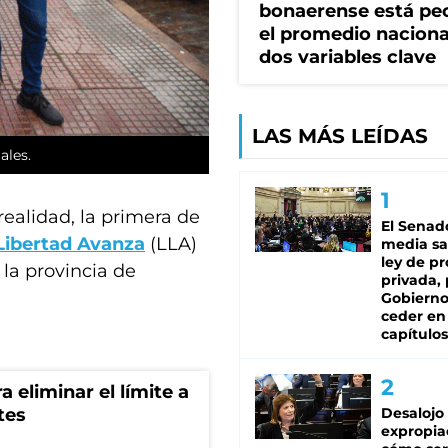
bonaerense está pe
el promedio naciona
dos variables clave
LAS MÁS LEÍDAS
ales.
realidad, la primera de
El Senad
Libertad Avanza
(LLA)
media sa
ley de p
 la provincia de
privada, 
Gobierno
ceder en
capítulos
a eliminar el límite a
tes
Desalojo
expropia