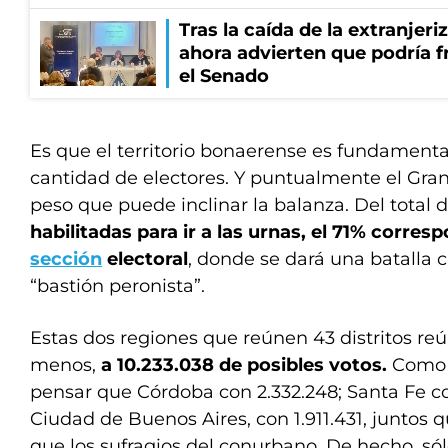
Tras la caída de la extranjeri
ahora advierten que podría f
el Senado
Es que el territorio bonaerense es fundamental 
cantidad de electores. Y puntualmente el Gra
peso que puede inclinar la balanza. Del total 
habilitadas para ir a las urnas, el 71% corres
sección
electoral
, donde se dará una batalla c
“bastión peronista”.
Estas dos regiones que reúnen 43 distritos r
menos,
a
10.233.038
de
posibles votos.
Como 
pensar que
Córdoba con 2.332.248; Santa Fe co
Ciudad de Buenos Aires, con 1.911.431, juntos
que los sufragios del conurbano. De hecho, só