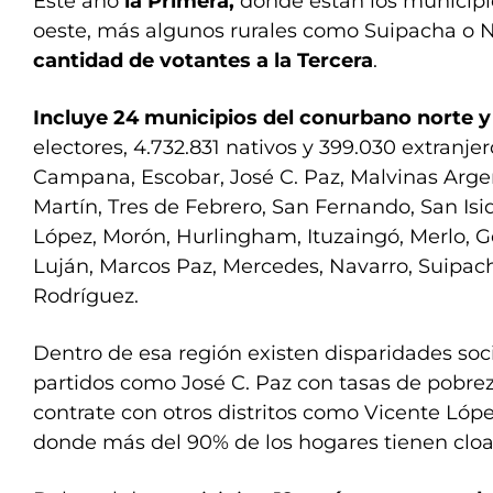
Este año
la Primera,
donde están los municipio
oeste, más algunos rurales como Suipacha o N
cantidad de votantes a la Tercera
.
Incluye 24 municipios del conurbano norte y
electores, 4.732.831 nativos y 399.030 extranjero
Campana, Escobar, José C. Paz, Malvinas Arge
Martín, Tres de Febrero, San Fernando, San Isidr
López, Morón, Hurlingham, Ituzaingó, Merlo, G
Luján, Marcos Paz, Mercedes, Navarro, Suipac
Rodríguez.
Dentro de esa región existen disparidades soc
partidos como José C. Paz con tasas de pobrez
contrate con otros distritos como Vicente Lópe
donde más del 90% de los hogares tienen cloa