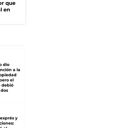
or que
l en
o dio
nción a la
ropiedad
pero el
 debió
 dos
 exprés y
ciones: