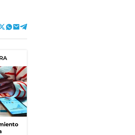
ORA
amiento
a