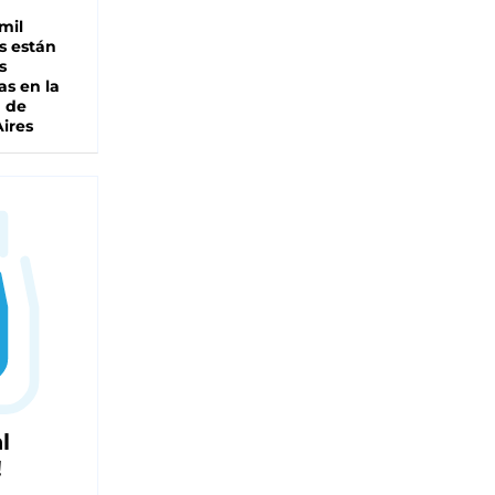
mil
s están
s
as en la
a de
ires
l
!