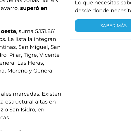
s de las zonas norte y
Lo que necesitas sab
avarro,
superó en
desde donde necesit
SABER MÁS
 oeste
, suma 5.131.861
s. La lista la integran
ntinas, San Miguel, San
o, Pilar, Tigre, Vicente
eneral Las Heras,
ha, Moreno y General
iales marcadas. Existen
a estructural altas en
z o San Isidro, en
cas.