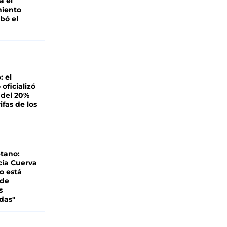
á el
miento
bó el
: el
oficializó
 del 20%
ifas de los
tano:
cía Cuerva
o está
 de
s
das"