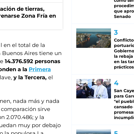
cómo ser
procedi
zación de tierras,
que apro
renarse Zona Fría en
Senado
Conflicto
en el total de la
portuario
Gobierno 
n Buenos Aires tiene un
la rebaja
de
14.376.592 personas
en las tar
prácticos
ponden a la
Primera
lave,
y la Tercera,
el
San Caye
para Gar
eúnen, nada más y nada
"el puebl
cansado
comparación sirve
promesa
n 2.070.486; y la
incumpli
 quedan muy por debajo
lo la populosa La