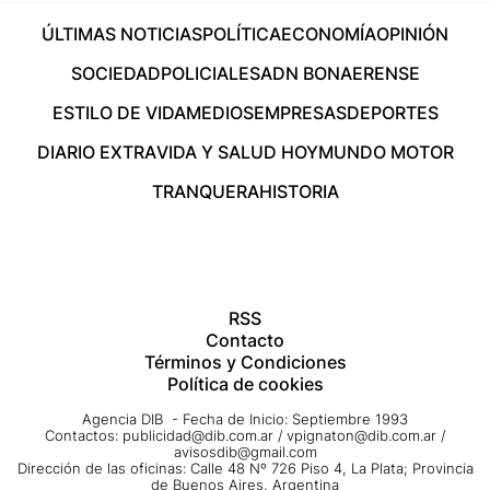
ÚLTIMAS NOTICIAS
POLÍTICA
ECONOMÍA
OPINIÓN
SOCIEDAD
POLICIALES
ADN BONAERENSE
ESTILO DE VIDA
MEDIOS
EMPRESAS
DEPORTES
DIARIO EXTRA
VIDA Y SALUD HOY
MUNDO MOTOR
TRANQUERA
HISTORIA
RSS
Contacto
Términos y Condiciones
Política de cookies
Agencia DIB - Fecha de Inicio: Septiembre 1993
Contactos:
publicidad@dib.com.ar
/
vpignaton@dib.com.ar
/
avisosdib@gmail.com
Dirección de las oficinas: Calle 48 Nº 726 Piso 4, La Plata; Provincia
de Buenos Aires, Argentina