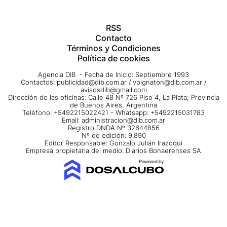
RSS
Contacto
Términos y Condiciones
Política de cookies
Agencia DIB - Fecha de Inicio: Septiembre 1993
Contactos:
publicidad@dib.com.ar
/
vpignaton@dib.com.ar
/
avisosdib@gmail.com
Dirección de las oficinas: Calle 48 Nº 726 Piso 4, La Plata; Provincia
de Buenos Aires, Argentina
Teléfono: +5492215022421 - Whatsapp: +5492215031783
Email:
administracion@dib.com.ar
Registro DNDA Nº 32644856
Nº de edición: 9.890
Editor Responsable: Gonzalo Julián Irazoqui
Empresa propietaria del medio: Diarios Bonaerenses SA