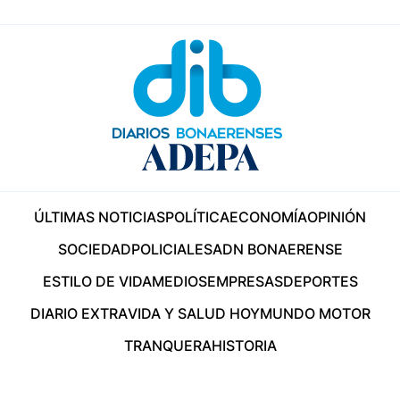
ÚLTIMAS NOTICIAS
POLÍTICA
ECONOMÍA
OPINIÓN
SOCIEDAD
POLICIALES
ADN BONAERENSE
ESTILO DE VIDA
MEDIOS
EMPRESAS
DEPORTES
DIARIO EXTRA
VIDA Y SALUD HOY
MUNDO MOTOR
TRANQUERA
HISTORIA