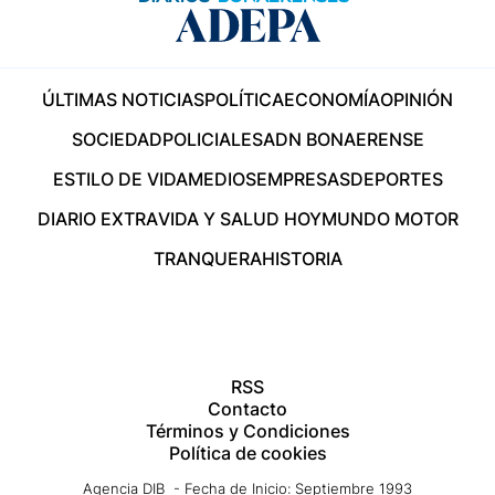
ÚLTIMAS NOTICIAS
POLÍTICA
ECONOMÍA
OPINIÓN
SOCIEDAD
POLICIALES
ADN BONAERENSE
ESTILO DE VIDA
MEDIOS
EMPRESAS
DEPORTES
DIARIO EXTRA
VIDA Y SALUD HOY
MUNDO MOTOR
TRANQUERA
HISTORIA
RSS
Contacto
Términos y Condiciones
Política de cookies
Agencia DIB - Fecha de Inicio: Septiembre 1993