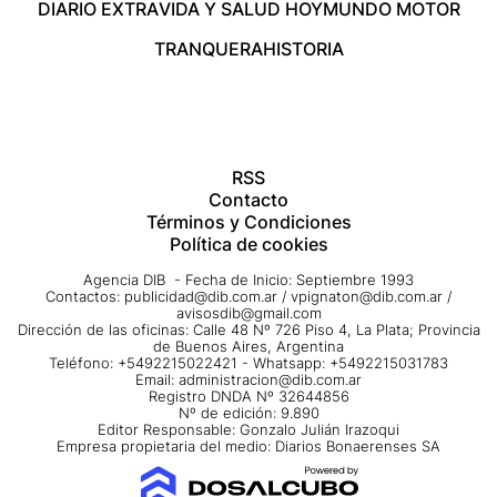
DIARIO EXTRA
VIDA Y SALUD HOY
MUNDO MOTOR
TRANQUERA
HISTORIA
RSS
Contacto
Términos y Condiciones
Política de cookies
Agencia DIB - Fecha de Inicio: Septiembre 1993
Contactos:
publicidad@dib.com.ar
/
vpignaton@dib.com.ar
/
avisosdib@gmail.com
Dirección de las oficinas: Calle 48 Nº 726 Piso 4, La Plata; Provincia
de Buenos Aires, Argentina
Teléfono: +5492215022421 - Whatsapp: +5492215031783
Email:
administracion@dib.com.ar
Registro DNDA Nº 32644856
Nº de edición: 9.890
Editor Responsable: Gonzalo Julián Irazoqui
Empresa propietaria del medio: Diarios Bonaerenses SA