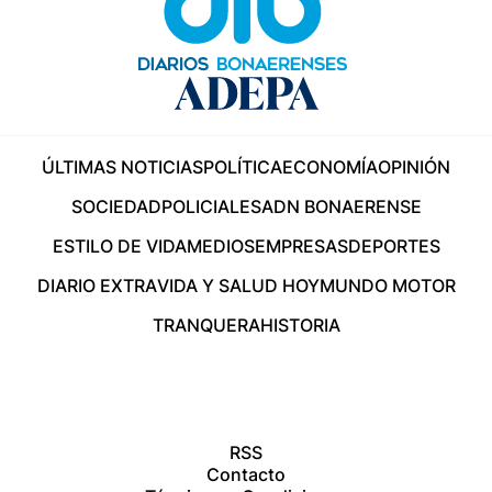
ÚLTIMAS NOTICIAS
POLÍTICA
ECONOMÍA
OPINIÓN
SOCIEDAD
POLICIALES
ADN BONAERENSE
ESTILO DE VIDA
MEDIOS
EMPRESAS
DEPORTES
DIARIO EXTRA
VIDA Y SALUD HOY
MUNDO MOTOR
TRANQUERA
HISTORIA
RSS
Contacto