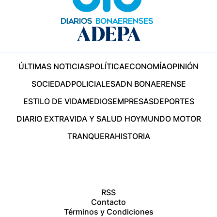
ÚLTIMAS NOTICIAS
POLÍTICA
ECONOMÍA
OPINIÓN
SOCIEDAD
POLICIALES
ADN BONAERENSE
ESTILO DE VIDA
MEDIOS
EMPRESAS
DEPORTES
DIARIO EXTRA
VIDA Y SALUD HOY
MUNDO MOTOR
TRANQUERA
HISTORIA
RSS
Contacto
Términos y Condiciones