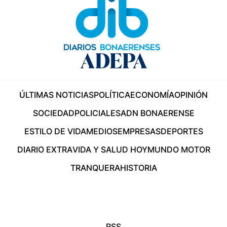
ÚLTIMAS NOTICIAS
POLÍTICA
ECONOMÍA
OPINIÓN
SOCIEDAD
POLICIALES
ADN BONAERENSE
ESTILO DE VIDA
MEDIOS
EMPRESAS
DEPORTES
DIARIO EXTRA
VIDA Y SALUD HOY
MUNDO MOTOR
TRANQUERA
HISTORIA
RSS