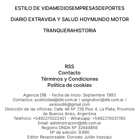
ESTILO DE VIDA
MEDIOS
EMPRESAS
DEPORTES
DIARIO EXTRA
VIDA Y SALUD HOY
MUNDO MOTOR
TRANQUERA
HISTORIA
RSS
Contacto
Términos y Condiciones
Política de cookies
Agencia DIB - Fecha de Inicio: Septiembre 1993
Contactos:
publicidad@dib.com.ar
/
vpignaton@dib.com.ar
/
avisosdib@gmail.com
Dirección de las oficinas: Calle 48 Nº 726 Piso 4, La Plata; Provincia
de Buenos Aires, Argentina
Teléfono: +5492215022421 - Whatsapp: +5492215031783
Email:
administracion@dib.com.ar
Registro DNDA Nº 32644856
Nº de edición: 9.890
Editor Responsable: Gonzalo Julián Irazoqui