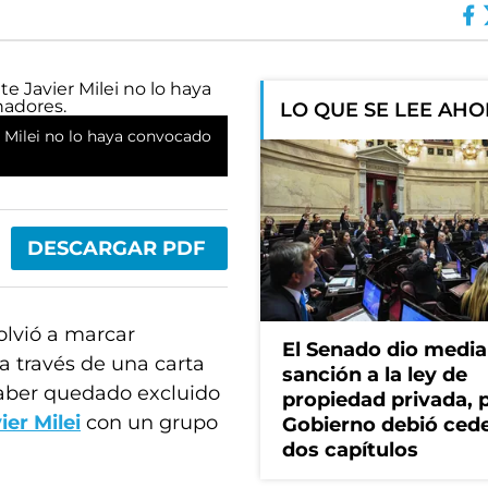
LO QUE SE LEE AH
er Milei no lo haya convocado
DESCARGAR PDF
volvió a marcar
El Senado dio media
 a través de una carta
sanción a la ley de
haber quedado excluido
propiedad privada, p
ier Milei
con un grupo
Gobierno debió ced
dos capítulos