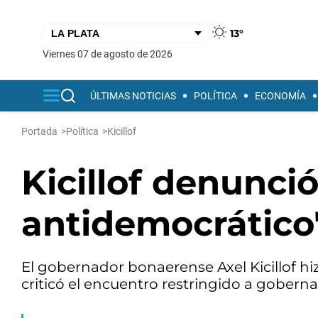
13°
viernes 07 de agosto de 2026
ÚLTIMAS NOTICIAS
POLÍTICA
ECONOMÍA
Portada
>
Política
>
Kicillof
Kicillof denunci
antidemocrático"
El gobernador bonaerense Axel Kicillof hiz
criticó el encuentro restringido a goberna