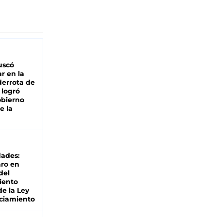
buscó
ar en la
derrota de
e logró
obierno
e la
dades:
ro en
del
iento
de la Ley
ciamiento