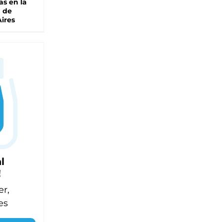
as en la
a de
ires
l
!
er,
es