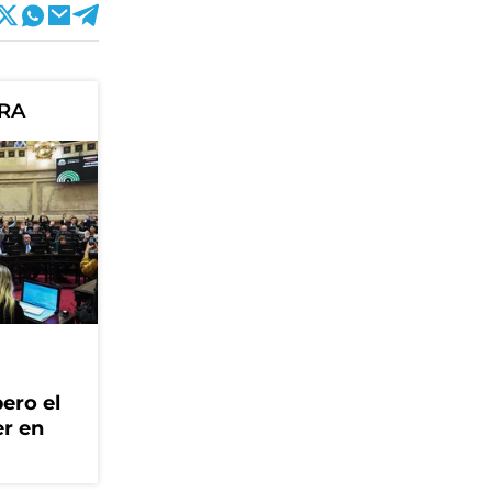
ORA
ero el
er en