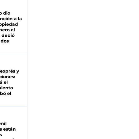
o dio
nción a la
ropiedad
pero el
 debió
 dos
 exprés y
ciones:
á el
miento
bó el
mil
s están
s