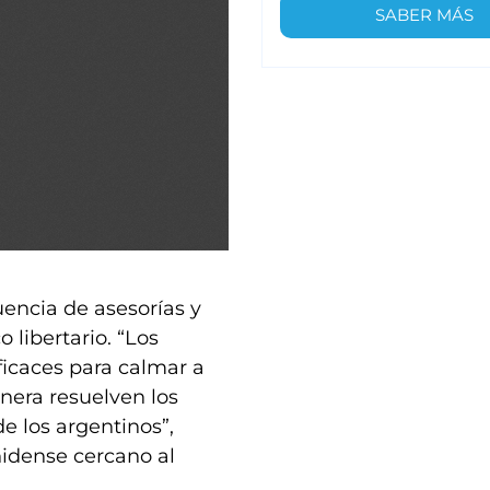
SABER MÁS
luencia de asesorías y
libertario. “Los
ficaces para calmar a
nera resuelven los
e los argentinos”,
nidense cercano al