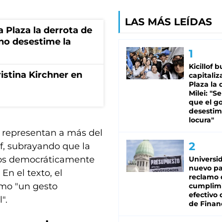
LAS MÁS LEÍDAS
la Plaza la derrota de
rno desestime la
Kicillof 
istina Kirchner en
capitaliz
Plaza la 
Milei: "S
que el g
desestim
locura"
r representan a más del
of, subrayando que la
dos democráticamente
Universi
nuevo pa
En el texto, el
reclamo 
omo "un gesto
cumplim
efectivo 
".
de Finan