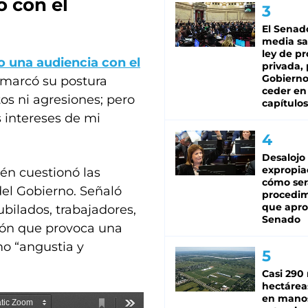
 con el
El Senad
media sa
ley de p
o una audiencia con el
privada, 
Gobierno
remarcó su postura
ceder en
tos ni agresiones; pero
capítulos
 intereses de mi
Desalojo
expropia
én cuestionó las
cómo ser
el Gobierno. Señaló
procedi
que apro
ubilados, trabajadores,
Senado
ión que provoca una
mo “angustia y
Casi 290 
hectárea
en mano