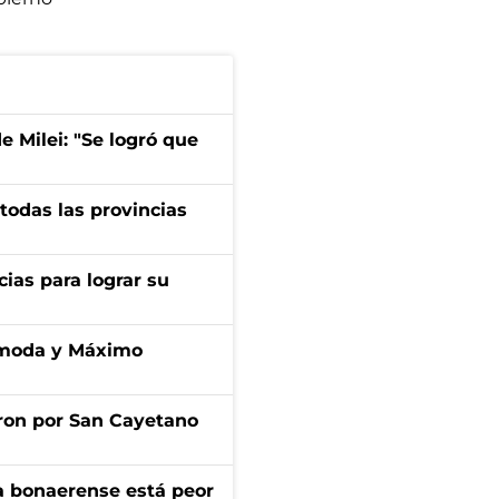
de Milei: "Se logró que
 todas las provincias
cias para lograr su
cómoda y Máximo
ron por San Cayetano
a bonaerense está peor