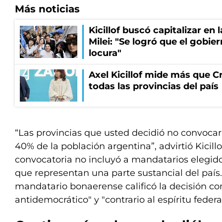
Más noticias
Kicillof buscó capitalizar en 
Milei: "Se logró que el gobie
locura"
Axel Kicillof mide más que Cr
todas las provincias del país
“Las provincias que usted decidió no convoca
40% de la población argentina”, advirtió Kicill
convocatoria no incluyó a mandatarios elegi
que representan una parte sustancial del país. 
mandatario bonaerense calificó la decisión c
antidemocrático" y "contrario al espíritu federal