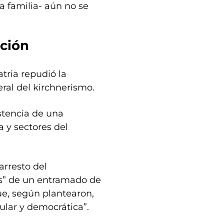
a familia- aún no se
nción
tria repudió la
ral del kirchnerismo.
stencia de una
a y sectores del
arresto del
ás” de un entramado de
ue, según plantearon,
pular y democrática”.