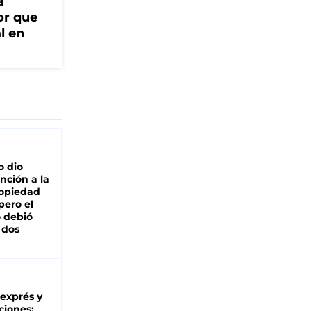
a
or que
l en
o dio
nción a la
ropiedad
pero el
 debió
 dos
 exprés y
ciones: