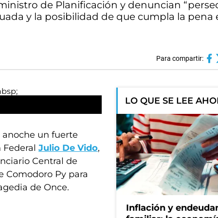
exministro de Planificación y denuncian “pers
uada y la posibilidad de que cumpla la pena 
Para compartir:
LO QUE SE LEE AH
anoche un fuerte
n Federal
Julio De Vido
,
nciario Central de
 de Comodoro Py para
ragedia de Once.
Inflación y endeud