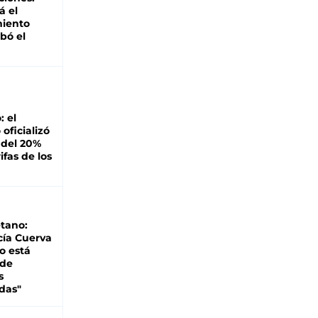
á el
miento
bó el
: el
oficializó
 del 20%
ifas de los
tano:
cía Cuerva
o está
 de
s
das"