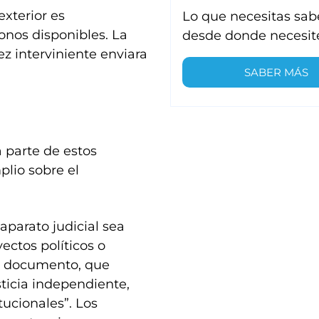
xterior es
Lo que necesitas sab
onos disponibles. La
desde donde necesit
z interviniente enviara
SABER MÁS
 parte de estos
lio sobre el
 aparato judicial sea
yectos políticos o
el documento, que
ticia independiente,
tucionales”. Los