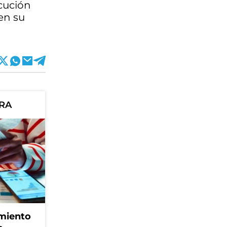
ecución
en su
ORA
amiento