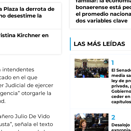
familiar: la economí
bonaerense está pe
la Plaza la derrota de
el promedio naciona
rno desestime la
dos variables clave
istina Kirchner en
LAS MÁS LEÍDAS
a intendentes
El Senad
media sa
cado en el que
ley de p
r Judicial de ejercer
privada, 
Gobierno
gencia” otorgarle la
ceder en
ud.
capítulos
ñero Julio De Vido
ta”, señala el texto
Desalojo
expropia