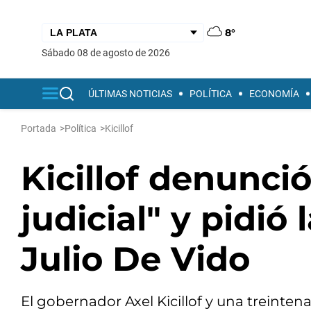
8°
sábado 08 de agosto de 2026
ÚLTIMAS NOTICIAS
POLÍTICA
ECONOMÍA
Portada
>
Política
>
Kicillof
Kicillof denunci
judicial" y pidió 
Julio De Vido
El gobernador Axel Kicillof y una treint