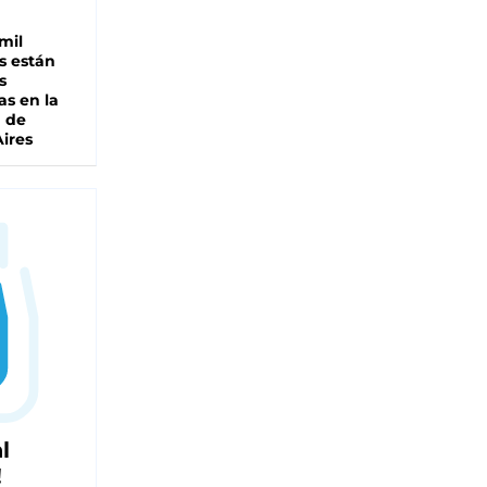
mil
s están
s
as en la
a de
ires
l
!