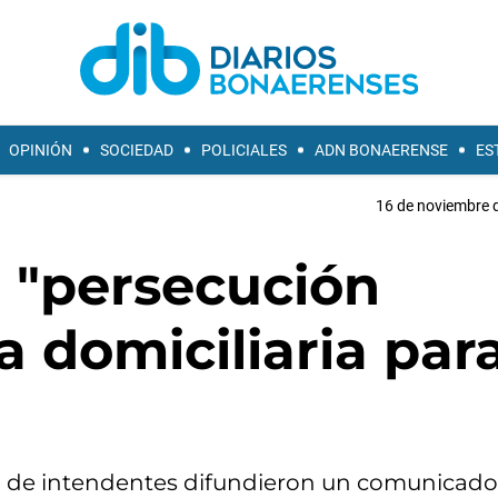
OPINIÓN
SOCIEDAD
POLICIALES
ADN BONAERENSE
ES
16 de noviembre d
ó "persecución
la domiciliaria par
ena de intendentes difundieron un comunicado