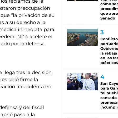
 los reclamos de la
cómo ser
festaron preocupación
procedi
que apro
 que “la privación de su
Senado
as a su derecho a la
 médica inmediata para
ederal N.º 4 acelere el
Conflicto
tado por la defensa.
portuario
Gobierno 
la rebaja
en las tar
prácticos
llega tras la decisión
les dejó firme la
San Caye
ración fraudulenta en
para Gar
"el puebl
cansado
promesa
efensa y del fiscal
incumpli
 abrió paso a la