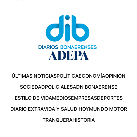
ÚLTIMAS NOTICIAS
POLÍTICA
ECONOMÍA
OPINIÓN
SOCIEDAD
POLICIALES
ADN BONAERENSE
ESTILO DE VIDA
MEDIOS
EMPRESAS
DEPORTES
DIARIO EXTRA
VIDA Y SALUD HOY
MUNDO MOTOR
TRANQUERA
HISTORIA