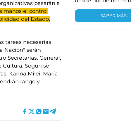
desde donde necesit
organizativas pasarán a
s manos el control
SABER MÁS
licidad del Estado,
as tareas necesarias
 la Nación" serán
ro Secretarías: General;
e Cultura. Según se
as, Karina Milei, María
“tendrán rango y