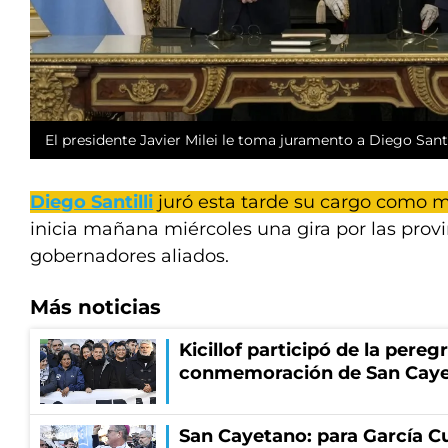
El presidente Javier Milei le toma juramento a Diego Santil
Diego Santilli
juró esta tarde su cargo como mi
inicia mañana miércoles una gira por las provi
gobernadores aliados.
Más noticias
Kicillof participó de la pereg
conmemoración de San Cay
San Cayetano: para García Cu