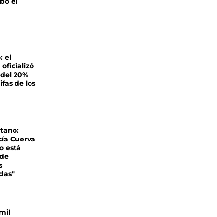
bó el
: el
oficializó
 del 20%
ifas de los
tano:
cía Cuerva
o está
 de
s
das"
mil