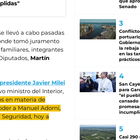
que apro
plidas"
Senado
Conflicto
e llevó a cabo pasadas
portuario
 donde tomó juramento
Gobierno 
la rebaja
 familiares, integrantes
en las tar
 Diputados,
Martín
prácticos
residente Javier Milei
San Caye
para Gar
 ministro del Interior,
"el puebl
os en materia de
cansado
promesa
oder a Manuel Adorni,
incumpli
e Seguridad, hoy a
Casi 290 