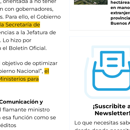
a, orientada a no tener
hectárea
en mano
ón con gobernadores,
extranjer
. Para ello, el Gobierno
provinci
Buenos A
la Secretaría de
ncias a la Jefatura de
. Lo hizo por
el Boletín Oficial.
l objetivo de optimizar
bierno Nacional”,
el
inisterios para
 Comunicación y
¡Suscribite a
l flamante ministro
Newsletter
a esa función como se
Lo que necesitas sab
réditos