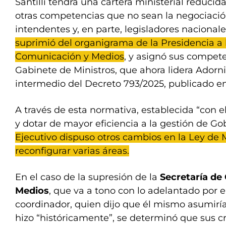
Santilli tendrá una cartera ministerial reducid
otras competencias que no sean la negociaci
intendentes y, en parte, legisladores nacionales
suprimió del organigrama de la Presidencia a 
Comunicación y Medios
, y asignó sus compete
Gabinete de Ministros, que ahora lidera Adorni
intermedio del Decreto 793/2025, publicado en 
A través de esta normativa, establecida “con e
y dotar de mayor eficiencia a la gestión de Go
Ejecutivo dispuso otros cambios en la Ley de M
reconfigurar varias áreas.
En el caso de la supresión de la
Secretaría de
Medios
, que va a tono con lo adelantado por e
coordinador, quien dijo que él mismo asumirí
hizo “históricamente”, se determinó que sus c