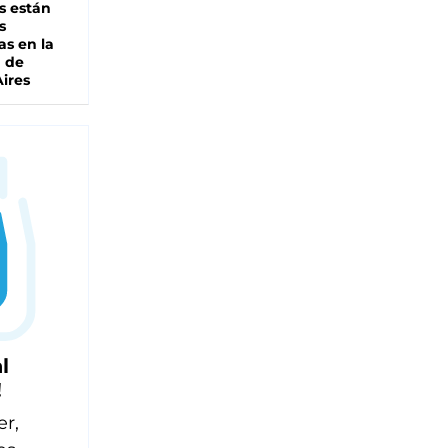
s están
s
as en la
a de
ires
l
!
er,