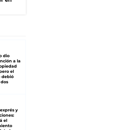
er en
o dio
nción a la
ropiedad
pero el
 debió
 dos
 exprés y
ciones:
á el
miento