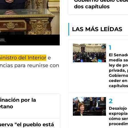
Gobierno debió ced
dos capítulos
LAS MÁS LEÍDAS
li.
El Senad
nistro del Interior
e
media sa
ncias para reunirse con
ley de p
privada, 
Gobierno
ceder en
capítulos
rinación por la
etano
Desalojo
expropia
cómo ser
procedi
erva "el pueblo está