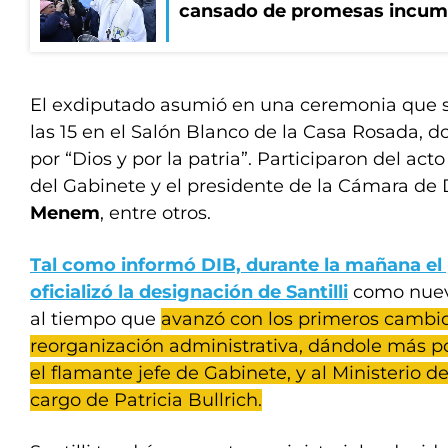
cansado de promesas incum
El exdiputado asumió en una ceremonia que s
las 15 en el Salón Blanco de la Casa Rosada,
por “Dios y por la patria”. Participaron del acto
del Gabinete y el presidente de la Cámara de
Menem
, entre otros.
Tal como informó DIB, durante la mañana el p
oficializó la designación de Santilli
como nuevo
al tiempo que
avanzó con los primeros cambi
reorganización administrativa, dándole más p
el flamante jefe de Gabinete, y al Ministerio d
cargo de Patricia Bullrich.