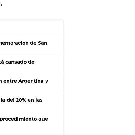
i
onmemoración de San
stá cansado de
ón entre Argentina y
aja del 20% en las
l procedimiento que