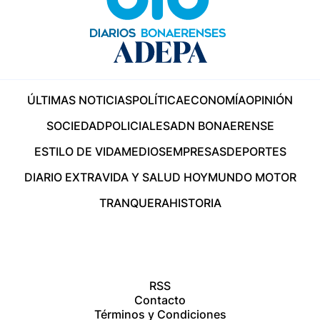
ÚLTIMAS NOTICIAS
POLÍTICA
ECONOMÍA
OPINIÓN
SOCIEDAD
POLICIALES
ADN BONAERENSE
ESTILO DE VIDA
MEDIOS
EMPRESAS
DEPORTES
DIARIO EXTRA
VIDA Y SALUD HOY
MUNDO MOTOR
TRANQUERA
HISTORIA
RSS
Contacto
Términos y Condiciones