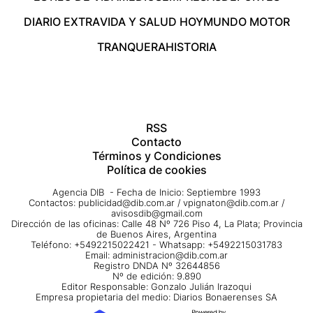
DIARIO EXTRA
VIDA Y SALUD HOY
MUNDO MOTOR
TRANQUERA
HISTORIA
RSS
Contacto
Términos y Condiciones
Política de cookies
Agencia DIB - Fecha de Inicio: Septiembre 1993
Contactos:
publicidad@dib.com.ar
/
vpignaton@dib.com.ar
/
avisosdib@gmail.com
Dirección de las oficinas: Calle 48 Nº 726 Piso 4, La Plata; Provincia
de Buenos Aires, Argentina
Teléfono: +5492215022421 - Whatsapp: +5492215031783
Email:
administracion@dib.com.ar
Registro DNDA Nº 32644856
Nº de edición: 9.890
Editor Responsable: Gonzalo Julián Irazoqui
Empresa propietaria del medio: Diarios Bonaerenses SA