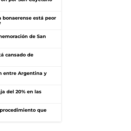
a bonaerense está peor
e
onmemoración de San
stá cansado de
ón entre Argentina y
aja del 20% en las
l procedimiento que