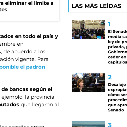
a eliminar el límite a
LAS MÁS LEÍDAS
tes
El Senad
tados en todo el país y
media sa
ley de p
iembre en
privada, 
, de acuerdo a los
Gobierno
ceder en
ación vigente. Para
capítulos
ponible el padrón
Desalojo
 de bancas según el
expropia
cómo ser
or ejemplo, la provincia
procedi
putados
que llegaron al
que apro
Senado