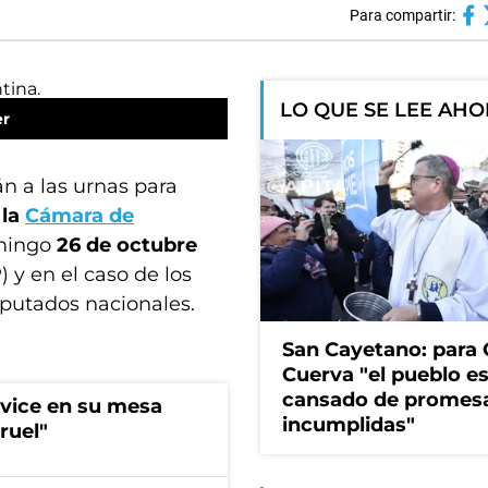
Para compartir:
LO QUE SE LEE AH
er
n a las urnas para
 la
Cámara de
omingo
26 de octubre
 y en el caso de los
iputados nacionales.
San Cayetano: para 
Cuerva "el pueblo e
cansado de promes
 vice en su mesa
incumplidas"
ruel"