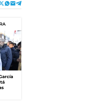
ORA
García
stá
as