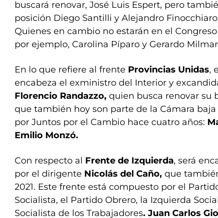
buscará renovar, José Luis Espert, pero tambi
posición Diego Santilli y Alejandro Finocchiar
Quienes en cambio no estarán en el Congreso
por ejemplo, Carolina Píparo y Gerardo Milman
En lo que refiere al frente
Provincias Unidas
, 
encabeza el exministro del Interior y excandid
Florencio Randazzo,
quien busca renovar su b
que también hoy son parte de la Cámara baja
por Juntos por el Cambio hace cuatro años:
Ma
Emilio Monzó.
Con respecto al
Frente de Izquierda
, será en
por el dirigente
Nicolás del Caño,
que también
2021. Este frente está compuesto por el Partid
Socialista, el Partido Obrero, la Izquierda Soci
Socialista de los Trabajadores
. Juan Carlos Gi