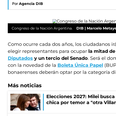
Por
Agencia DIB
Congreso de la Nación Argentina.
DIB | Marcelo Metay
Como ocurre cada dos años, los ciudadanos irá
elegir representantes para ocupar
la mitad de
Diputados
y un tercio del Senado
. Será el d
con la novedad de la
Boleta Única Papel
(BUP)
bonaerenses deberán optar por la categoría d
Más noticias
Elecciones 2027: Milei busca
chica por temor a "otra Villar