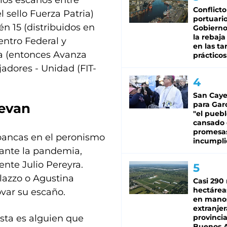
los escaños entre
Conflicto
l sello Fuerza Patria)
portuario
n 15 (distribuidos en
Gobierno 
la rebaja
entro Federal y
en las tar
a (entonces Avanza
prácticos
jadores - Unidad (FIT-
San Caye
para Gar
uevan
"el puebl
cansado
promesa
bancas en el peronismo
incumpli
rante la pandemia,
ente Julio Pereyra.
alazzo o Agustina
Casi 290 
hectárea
ovar su escaño.
en mano
extranjer
ista es alguien que
provinci
Buenos A