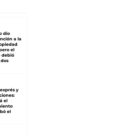
o dio
nción a la
ropiedad
pero el
 debió
 dos
 exprés y
ciones:
á el
miento
bó el