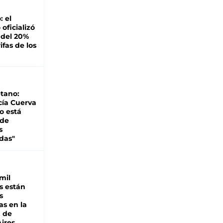
: el
oficializó
 del 20%
ifas de los
tano:
cía Cuerva
o está
 de
s
das"
mil
s están
s
as en la
a de
ires