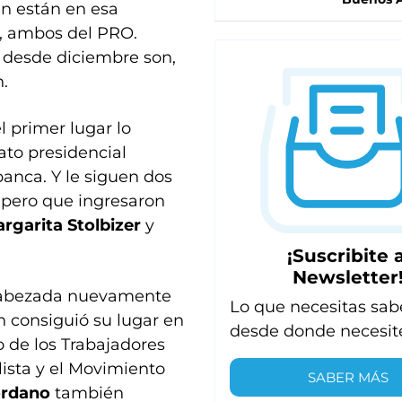
én están en esa
o, ambos del PRO.
 desde diciembre son,
.
el primer lugar lo
ato presidencial
anca. Y le siguen dos
 pero que ingresaron
rgarita Stolbizer
y
¡Suscribite a
Newsletter
cabezada nuevamente
Lo que necesitas sab
 consiguió su lugar en
desde donde necesit
o de los Trabajadores
alista y el Movimiento
SABER MÁS
ordano
también