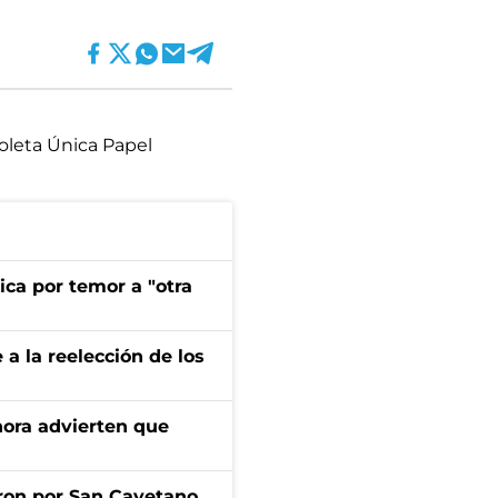
oleta Única Papel
ica por temor a "otra
e a la reelección de los
ahora advierten que
ron por San Cayetano