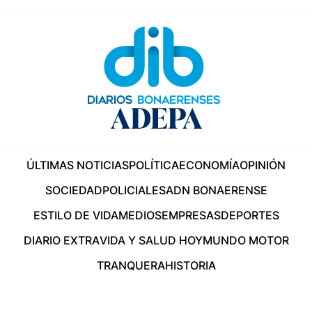
ÚLTIMAS NOTICIAS
POLÍTICA
ECONOMÍA
OPINIÓN
SOCIEDAD
POLICIALES
ADN BONAERENSE
ESTILO DE VIDA
MEDIOS
EMPRESAS
DEPORTES
DIARIO EXTRA
VIDA Y SALUD HOY
MUNDO MOTOR
TRANQUERA
HISTORIA