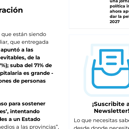
una jorn
política 
ración
ahora ap
dar la pe
2027
 que están siendo
diar, que entregada
Y
apuntó a las
vitables, de la
7%); suba del 71% de
spitalaria es grande -
lones de personas
¡Suscribite a
so para sostener
Newsletter
s’, intentando
ades a un Estado
Lo que necesitas sab
dios a las provincias”,
desde donde necesit