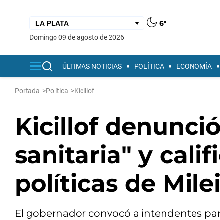
6°
domingo 09 de agosto de 2026
ÚLTIMAS NOTICIAS
POLÍTICA
ECONOMÍA
Portada
>
Política
>
Kicillof
Kicillof denunci
sanitaria" y calif
políticas de Mile
El gobernador convocó a intendentes para a