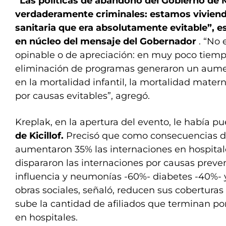
“Las políticas de abandono del Gobierno de M
verdaderamente criminales: estamos viviend
sanitaria que era absolutamente evitable”, e
en núcleo del mensaje del Gobernador
. “No 
opinable o de apreciación: en muy poco tiempo,
eliminación de programas generaron un aume
en la mortalidad infantil, la mortalidad matern
por causas evitables”, agregó.
Kreplak, en la apertura del evento, le había pu
de Kicillof.
Precisó que como consecuencias de
aumentaron 35% las internaciones en hospitale
dispararon las internaciones por causas preve
influencia y neumonías -60%- diabetes -40%- y
obras sociales, señaló, reducen sus cobertura
sube la cantidad de afiliados que terminan p
en hospitales.