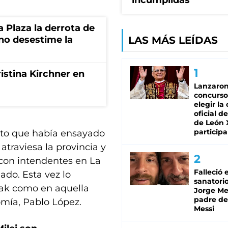
incumplidas"
la Plaza la derrota de
rno desestime la
LAS MÁS LEÍDAS
istina Kirchner en
Lanzaro
concurso
elegir la
oficial de
de León 
participa
rmato que había ensayado
 atraviesa la provincia y
con intendentes en La
Falleció 
ado. Esta vez lo
sanatorio
lak como en aquella
Jorge Mes
padre de
omía, Pablo López.
Messi