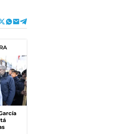
ORA
García
stá
as