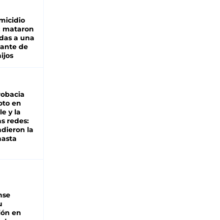
micidio
: mataron
das a una
lante de
hijos
robacia
oto en
le y la
as redes:
ndieron la
hasta
nse
u
ión en