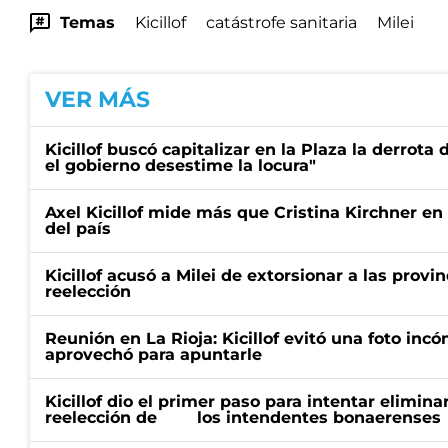
Temas
Kicillof
catástrofe sanitaria
Milei
VER MÁS
Kicillof buscó capitalizar en la Plaza la derrota 
el gobierno desestime la locura"
Axel Kicillof mide más que Cristina Kirchner en
del país
Kicillof acusó a Milei de extorsionar a las provin
reelección
Reunión en La Rioja: Kicillof evitó una foto in
aprovechó para apuntarle
Kicillof dio el primer paso para intentar eliminar
reelección de los intendentes bonaerenses