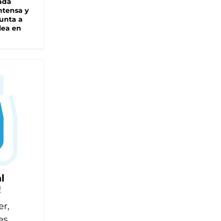
ada
intensa y
unta a
lea en
l
!
er,
es