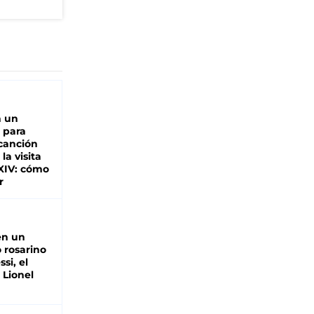
n un
 para
 canción
 la visita
XIV: cómo
r
en un
 rosarino
si, el
 Lionel