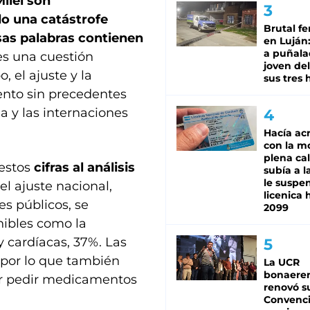
ilei son
o una catástrofe
Brutal fe
sas palabras contienen
en Luján
a puñala
es una cuestión
joven de
 el ajuste y la
sus tres 
nto sin precedentes
a y las internaciones
Hacía ac
con la m
plena cal
estos
cifras al análisis
subía a l
le suspe
l ajuste nacional,
licenica 
s públicos, se
2099
nibles como la
 cardíacas, 37%. Las
s por lo que también
La UCR
bonaere
or pedir medicamentos
renovó s
Convenc