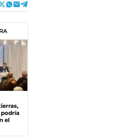
ORA
ierras,
 podría
n el