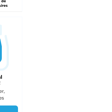
a de
ires
l
!
er,
es