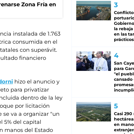
renarse Zona Fría en
Conflicto
portuario
Gobierno 
la rebaja
ncia instalada de 1.763
en las tar
prácticos
trica consumida en el
tatales con superávit.
sultado financiero
San Caye
para Gar
"el puebl
cansado
dorni
hizo el anuncio y
promesa
reto para privatizar
incumpli
ncluida dentro de la ley
oque por licitación
 se va a organizar "un
Casi 290 
hectárea
 5% del capital
en mano
 en manos del Estado
extranjer