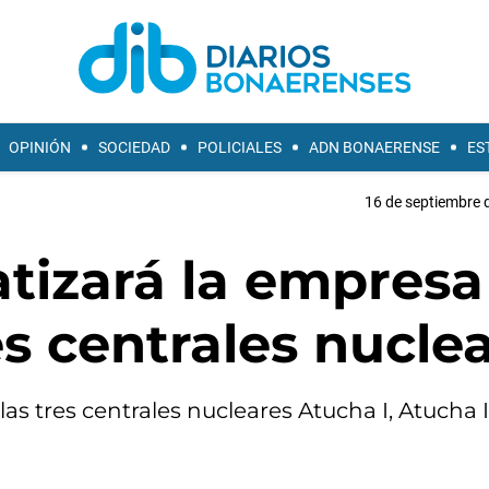
OPINIÓN
SOCIEDAD
POLICIALES
ADN BONAERENSE
ES
16 de septiembre 
atizará la empresa
es centrales nucle
as tres centrales nucleares Atucha I, Atucha I