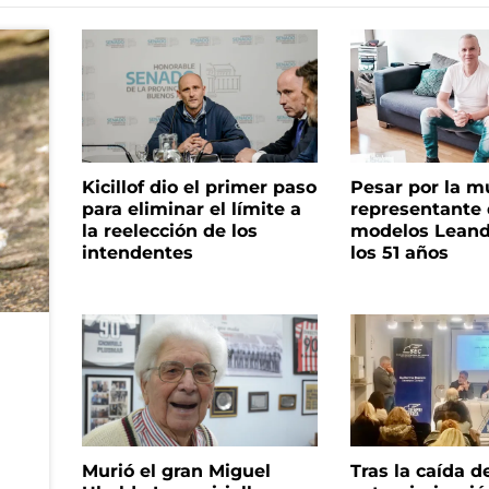
Kicillof dio el primer paso
Pesar por la m
para eliminar el límite a
representante
la reelección de los
modelos Leand
intendentes
los 51 años
Murió el gran Miguel
Tras la caída d