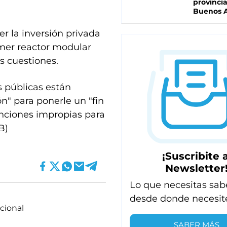
provinci
Buenos A
r la inversión privada
rimer reactor modular
s cuestiones.
s públicas están
n" para ponerle un "fin
unciones impropias para
B)
¡Suscribite a
Newsletter
Lo que necesitas sab
desde donde necesit
cional
SABER MÁS