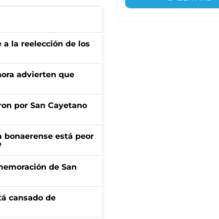
e a la reelección de los
ahora advierten que
ron por San Cayetano
a bonaerense está peor
e
onmemoración de San
stá cansado de