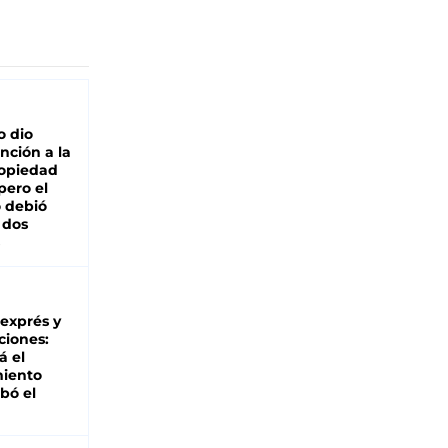
o dio
nción a la
ropiedad
pero el
 debió
 dos
 exprés y
ciones:
á el
miento
bó el