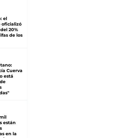
: el
oficializó
 del 20%
ifas de los
tano:
cía Cuerva
o está
 de
s
das"
mil
s están
s
as en la