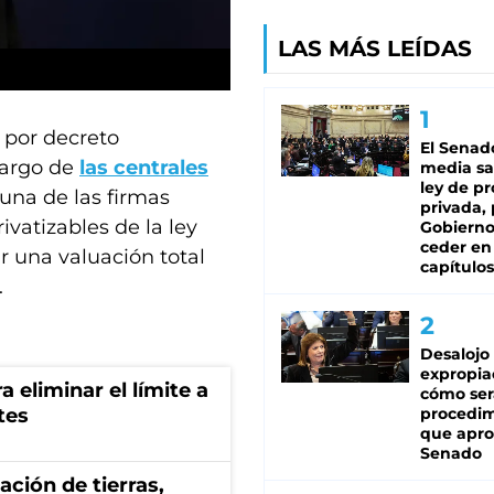
LAS MÁS LEÍDAS
 por decreto
El Senad
cargo de
las centrales
media sa
ley de p
una de las firmas
privada, 
ivatizables de la ley
Gobierno
ceder en
r una valuación total
capítulos
.
Desalojo
expropia
a eliminar el límite a
cómo ser
procedi
tes
que apro
Senado
zación de tierras,