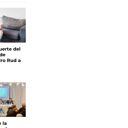
uerte del
 de
ro Rud a
e la