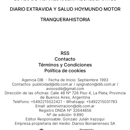
DIARIO EXTRA
VIDA Y SALUD HOY
MUNDO MOTOR
TRANQUERA
HISTORIA
RSS
Contacto
Términos y Condiciones
Política de cookies
Agencia DIB - Fecha de Inicio: Septiembre 1993
Contactos:
publicidad@dib.com.ar
/
vpignaton@dib.com.ar
/
avisosdib@gmail.com
Dirección de las oficinas: Calle 48 Nº 726 Piso 4, La Plata; Provincia
de Buenos Aires, Argentina
Teléfono: +5492215022421 - Whatsapp: +5492215031783
Email:
administracion@dib.com.ar
Registro DNDA Nº 32644856
Nº de edición: 9.890
Editor Responsable: Gonzalo Julián Irazoqui
Empresa propietaria del medio: Diarios Bonaerenses SA