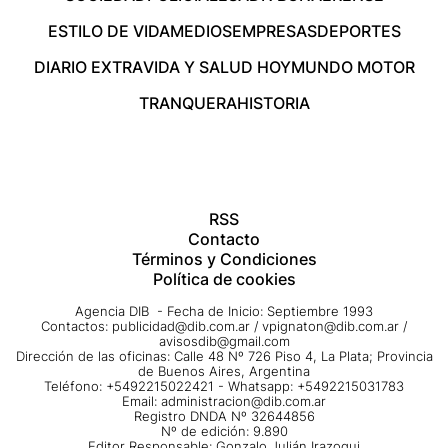
ESTILO DE VIDA
MEDIOS
EMPRESAS
DEPORTES
DIARIO EXTRA
VIDA Y SALUD HOY
MUNDO MOTOR
TRANQUERA
HISTORIA
RSS
Contacto
Términos y Condiciones
Política de cookies
Agencia DIB - Fecha de Inicio: Septiembre 1993
Contactos:
publicidad@dib.com.ar
/
vpignaton@dib.com.ar
/
avisosdib@gmail.com
Dirección de las oficinas: Calle 48 Nº 726 Piso 4, La Plata; Provincia
de Buenos Aires, Argentina
Teléfono: +5492215022421 - Whatsapp: +5492215031783
Email:
administracion@dib.com.ar
Registro DNDA Nº 32644856
Nº de edición: 9.890
Editor Responsable: Gonzalo Julián Irazoqui