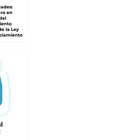
dades:
ro en
del
iento
de la Ley
ciamiento
l
!