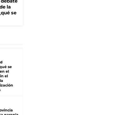
 debate
de la
¿qué se
ad
 qué se
en el
in el
la
ización
s
ovincia
ta naranja