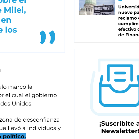
obre el
Universi
 Milei,
nuevo pa
 en
reclamo 
cumplim
e los
efectivo 
de Finan
a
ulo marcó la
r el cual el gobierno
ados Unidos.
 zona de desconfianza
¡Suscribite a
ue llevó a individuos y
Newsletter
 político.