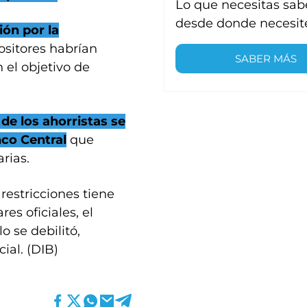
Lo que necesitas sab
desde donde necesit
ión por la
positores habrían
SABER MÁS
 el objetivo de
de los ahorristas se
co Central
que
rias.
restricciones tiene
res oficiales, el
o se debilitó,
ial. (DIB)