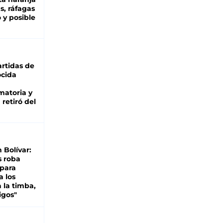
as, ráfagas
 y posible
rtidas de
cida
matoria y
retiró del
n Bolívar:
s roba
 para
a los
 la timba,
igos"