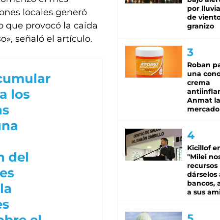
por lluvi
ones locales generó
de viento
lo que provocó la caída
granizo
», señaló el artículo.
Roban pa
una cono
acumular
crema
a los
antiinfla
Anmat la 
as
mercado
una
Kicillof e
n del
"Milei no
recursos
es
dárselos 
bancos, a
la
a sus am
es