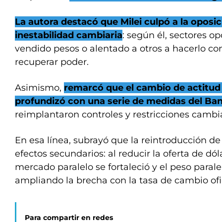
La autora destacó que Milei culpó a la oposic
inestabilidad cambiaria
: según él, sectores o
vendido pesos o alentado a otros a hacerlo con
recuperar poder.
Asimismo,
remarcó que el cambio de actitud 
profundizó con una serie de medidas del Ban
reimplantaron controles y restricciones cambia
En esa línea, subrayó que la reintroducción de 
efectos secundarios: al reducir la oferta de dóla
mercado paralelo se fortaleció y el peso paralel
ampliando la brecha con la tasa de cambio ofic
Para compartir en redes