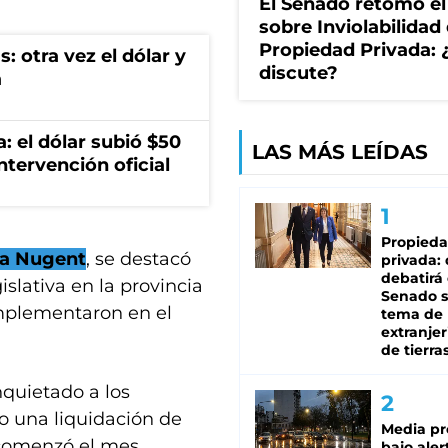
El Senado retomó el
sobre Inviolabilidad 
Propiedad Privada: 
s: otra vez el dólar y
discute?
a
a: el dólar subió $50
LAS MÁS LEÍDAS
ntervención oficial
Propied
ara Nugent
, se destacó
privada:
debatirá 
islativa en la provincia
Senado s
implementaron en el
tema de 
extranjer
de tierra
nquietado a los
o una liquidación de
Media pr
 comenzó el mes
bajo aler