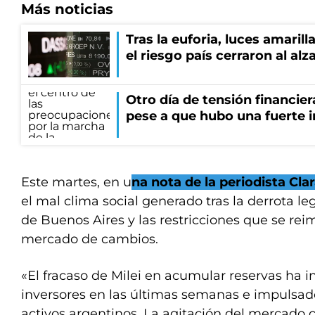
Más noticias
Tras la euforia, luces amarilla
el riesgo país cerraron al alz
Otro día de tensión financier
pese a que hubo una fuerte i
Este martes, en u
na nota de la periodista Cl
el mal clima social generado tras la derrota leg
de Buenos Aires y las restricciones que se re
mercado de cambios.
«El fracaso de Milei en acumular reservas ha i
inversores en las últimas semanas e impulsad
activos argentinos. La agitación del mercado