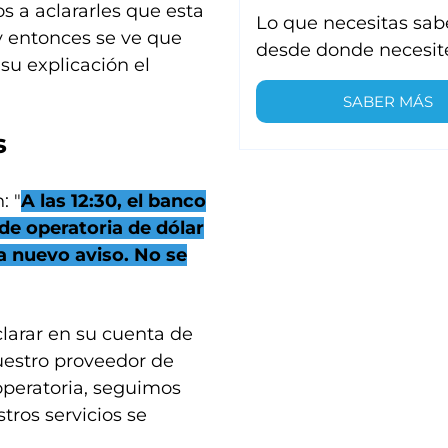
 a aclararles que esta
Lo que necesitas sab
y entonces se ve que
desde donde necesit
su explicación el
SABER MÁS
s
: "
A las 12:30, el banco
 de operatoria de dólar
a nuevo aviso. No se
larar en su cuenta de
nuestro proveedor de
operatoria, seguimos
ros servicios se