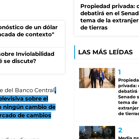
Propiedad privada: 
debatirá en el Senad
tema de la extranjer
ronóstico de un dólar
de tierras
sacada de contexto"
LAS MÁS LEÍDAS
obre Inviolabilidad
é se discute?
Propied
privada:
te del Banco Central
,
debatirá 
Senado s
elevisiva sobre el
tema de 
bo ningún cambio de
extranjer
de tierra
ercado de cambios
Media pr