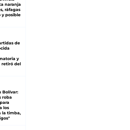
ta naranja
as, ráfagas
 y posible
rtidas de
cida
matoria y
retiró del
n Bolívar:
s roba
 para
a los
 la timba,
igos"