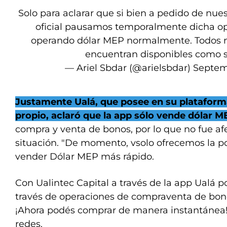
Solo para aclarar que si bien a pedido de nue
oficial pausamos temporalmente dicha op
operando dólar MEP normalmente. Todos nu
encuentran disponibles como 
— Ariel Sbdar (@arielsbdar)
Septem
Justamente Ualá, que posee en su plataform
propio, aclaró que la app sólo vende dólar M
compra y venta de bonos, por lo que no fue af
situación. "De momento, vsolo ofrecemos la p
vender Dólar MEP más rápido.
Con Ualintec Capital a través de la app Ualá 
través de operaciones de compraventa de bon
¡Ahora podés comprar de manera instantánea!"
redes.