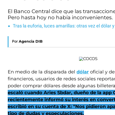
El Banco Central dice que las transaccio
Pero hasta hoy no había inconvenientes.
Tras la euforia, luces amarillas: otras vez el dólar y
Por
Agencia DIB
En medio de la disparada del
dólar
oficial y d
financieros, usuarios de redes sociales repor
poder comprar dólares desde algunas billeteras
escaló cuando Aries Sbdar, dueño de la app 
recientemente informó su interés en convert
escribió en su cuenta de X: "Nos pidieron ap
tipo de dudas y especulaciones.