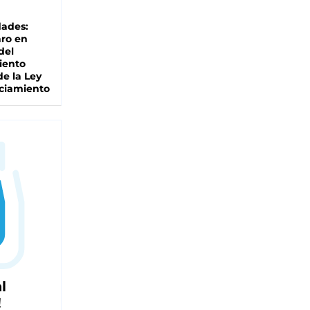
dades:
ro en
del
iento
de la Ley
ciamiento
l
!