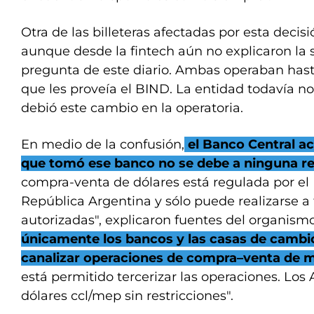
Otra de las billeteras afectadas por esta deci
aunque desde la fintech aún no explicaron la s
pregunta de este diario. Ambas operaban hasta
que les proveía el BIND. La entidad todavía n
debió este cambio en la operatoria.
En medio de la confusión,
el Banco Central ac
que tomó ese banco no se debe a ninguna re
compra-venta de dólares está regulada por el 
República Argentina y sólo puede realizarse a
autorizadas", explicaron fuentes del organismo
únicamente los bancos y las casas de cambi
canalizar operaciones de compra–venta de 
está permitido tercerizar las operaciones. Lo
dólares ccl/mep sin restricciones".