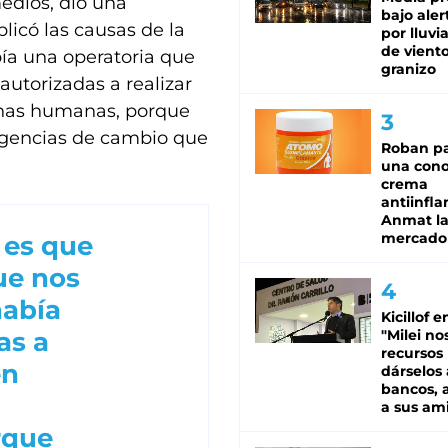
medios, dio una
bajo aler
licó las causas de la
por lluvi
de viento
ía una operatoria que
granizo
utorizadas a realizar
onas humanas, porque
agencias de cambio que
Roban pa
una cono
crema
antiinfla
Anmat la 
mercado
 es que
ue nos
había
Kicillof e
as a
"Milei no
recursos
en
dárselos 
bancos, a
a sus am
rque