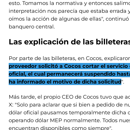
esto. Tomamos la normativa y entonces salimos
interpretación nos parecía que estaba errada 
oímos la acción de algunas de ellas", continuó 
banquero central.
Las explicación de las billetera
Por parte de las billeteras, en Cocos, explicaron
proveedor solicitó a Cocos cortar el servicio
oficial, el cual permanecerá suspendido hast
ha informado el motivo de dicha solicitud
".
Más tarde, el propio CEO de Cocos tuvo que ac
X: "Solo para aclarar que si bien a pedido de 
dólar oficial pausamos temporalmente dicha 
operando dólar MEP normalmente. Todos nuest
encuentran disponibles como siempre".