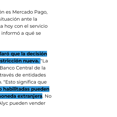
sión es Mercado Pago,
ituación ante la
 hoy con el servicio
o informó a qué se
laró que la decisión
stricción nueva.
"La
Banco Central de la
 través de entidades
. "Esto significa que
o habilitadas pueden
moneda extranjera
. No
s Alyc pueden vender