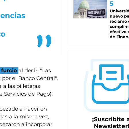
Universi
gencias
nuevo pa
reclamo 
cumplim
efectivo 
co
de Finan
 furcio
al decir: "Las
s por el Banco Central".
a las billeteras
 Servicios de Pago).
pezado a hacer en
as a la misma vez,
¡Suscribite a
mpezaron a incorporar
Newsletter