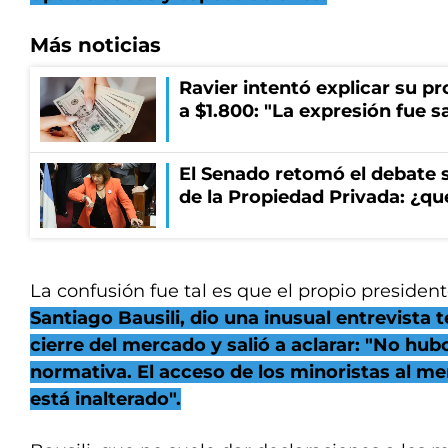
Más noticias
Ravier intentó explicar su p
a $1.800: "La expresión fue 
El Senado retomó el debate s
de la Propiedad Privada: ¿qu
La confusión fue tal es que el propio presiden
Santiago Bausili, dio una inusual entrevista t
cierre del mercado y salió a aclarar: "No hu
normativa. El acceso de los minoristas al m
está inalterado".