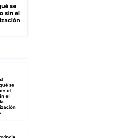
qué se
o sin el
ización
ad
 qué se
en el
in el
la
ización
s
ovincia