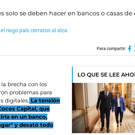
nes solo se deben hacer en bancos o casas de
 el riego país cerraron al alza
Para compartir:
LO QUE SE LEE AH
e la brecha con los
taron problemas para
 digitales.
La tensión
Cocos Capital, que
irla en un banco,
agar" y desató todo