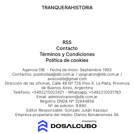
TRANQUERA
HISTORIA
RSS
Contacto
Términos y Condiciones
Política de cookies
Agencia DIB - Fecha de Inicio: Septiembre 1993
Contactos:
publicidad@dib.com.ar
/
vpignaton@dib.com.ar
/
avisosdib@gmail.com
Dirección de las oficinas: Calle 48 Nº 726 Piso 4, La Plata; Provincia
de Buenos Aires, Argentina
Teléfono: +5492215022421 - Whatsapp: +5492215031783
Email:
administracion@dib.com.ar
Registro DNDA Nº 32644856
Nº de edición: 9.890
Editor Responsable: Gonzalo Julián Irazoqui
Empresa propietaria del medio: Diarios Bonaerenses SA