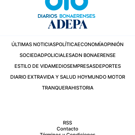
ÚLTIMAS NOTICIAS
POLÍTICA
ECONOMÍA
OPINIÓN
SOCIEDAD
POLICIALES
ADN BONAERENSE
ESTILO DE VIDA
MEDIOS
EMPRESAS
DEPORTES
DIARIO EXTRA
VIDA Y SALUD HOY
MUNDO MOTOR
TRANQUERA
HISTORIA
RSS
Contacto
Términos y Condiciones