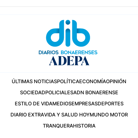
ÚLTIMAS NOTICIAS
POLÍTICA
ECONOMÍA
OPINIÓN
SOCIEDAD
POLICIALES
ADN BONAERENSE
ESTILO DE VIDA
MEDIOS
EMPRESAS
DEPORTES
DIARIO EXTRA
VIDA Y SALUD HOY
MUNDO MOTOR
TRANQUERA
HISTORIA