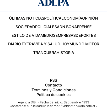
ÚLTIMAS NOTICIAS
POLÍTICA
ECONOMÍA
OPINIÓN
SOCIEDAD
POLICIALES
ADN BONAERENSE
ESTILO DE VIDA
MEDIOS
EMPRESAS
DEPORTES
DIARIO EXTRA
VIDA Y SALUD HOY
MUNDO MOTOR
TRANQUERA
HISTORIA
RSS
Contacto
Términos y Condiciones
Política de cookies
Agencia DIB - Fecha de Inicio: Septiembre 1993
Contactos:
publicidad@dib.com.ar
/
vpignaton@dib.com.ar
/