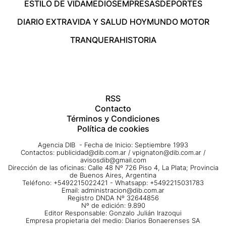
ESTILO DE VIDA
MEDIOS
EMPRESAS
DEPORTES
DIARIO EXTRA
VIDA Y SALUD HOY
MUNDO MOTOR
TRANQUERA
HISTORIA
RSS
Contacto
Términos y Condiciones
Política de cookies
Agencia DIB - Fecha de Inicio: Septiembre 1993
Contactos:
publicidad@dib.com.ar
/
vpignaton@dib.com.ar
/
avisosdib@gmail.com
Dirección de las oficinas: Calle 48 Nº 726 Piso 4, La Plata; Provincia
de Buenos Aires, Argentina
Teléfono: +5492215022421 - Whatsapp: +5492215031783
Email:
administracion@dib.com.ar
Registro DNDA Nº 32644856
Nº de edición: 9.890
Editor Responsable: Gonzalo Julián Irazoqui
Empresa propietaria del medio: Diarios Bonaerenses SA