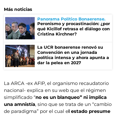
Más noticias
Panorama Político Bonaerense
Peronismo y procastinación: ¿por
qué Kicillof retrasa el diálogo con
Cristina Kirchner?
La UCR bonaerense renovó su
Convención en una jornada
política intensa y ahora apunta a
dar la pelea en 2027
La ARCA -ex AFIP, el organismo recaudatorio
nacional- explica en su web que el régimen
simplificado “
no es un blanqueo” ni implica
una amnistía
, sino que se trata de un “cambio
de paradigma” por el cual e
l estado presume