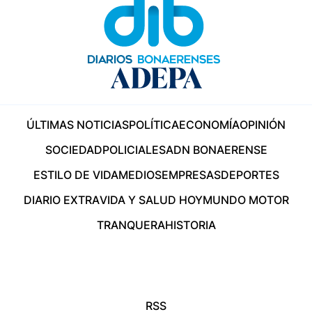
ÚLTIMAS NOTICIAS
POLÍTICA
ECONOMÍA
OPINIÓN
SOCIEDAD
POLICIALES
ADN BONAERENSE
ESTILO DE VIDA
MEDIOS
EMPRESAS
DEPORTES
DIARIO EXTRA
VIDA Y SALUD HOY
MUNDO MOTOR
TRANQUERA
HISTORIA
RSS