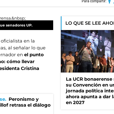
Para compartir:
LO QUE SE LEE AH
ue senadores UP.
ficialista en la
as, al señalar lo que
bernador en
el punto
mo: cómo llevar
esidenta Cristina
La UCR bonaerense
su Convención en u
jornada política int
ahora apunta a dar l
se
Peronismo y
en 2027
llof retrasa el diálogo