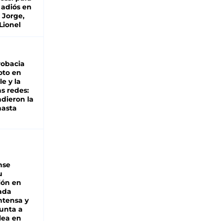
 adiós en
 Jorge,
Lionel
robacia
oto en
le y la
as redes:
ndieron la
hasta
nse
u
ión en
ada
intensa y
unta a
lea en