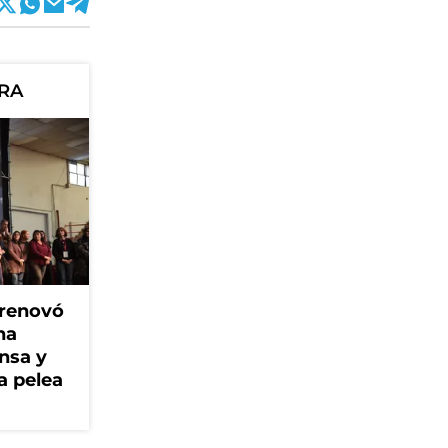
ORA
 renovó
na
ensa y
a pelea