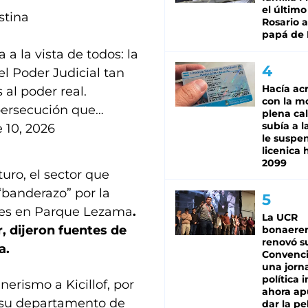
el último
stina
Rosario a
papá de 
 la vista de todos: la
l Poder Judicial tan
Hacía ac
 al poder real.
con la m
 persecución que…
plena cal
subía a l
 10, 2026
le suspe
licenica 
2099
uro, el sector que
 “banderazo” por la
 mes en Parque Lezama
.
La UCR
r, dijeron fuentes de
bonaere
renovó s
a.
Convenc
una jorn
política 
erismo a Kicillof, por
ahora ap
en su departamento de
dar la pe