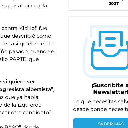
2027
Pero por ahora nada
contra Kicillof, fue
l que describió como
 de casi quiebre en la
 año pasado, cuando el
ello PARTE, que
 si quiere ser
¡Suscribite a
ogresista albertista
”,
Newsletter
nes que ya había
Lo que necesitas sab
o de la izquierda
desde donde necesit
scar otro candidato”.
SABER MÁS
ran PASO” donde