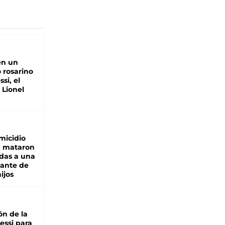
en un
 rosarino
si, el
 Lionel
micidio
: mataron
das a una
lante de
hijos
ón de la
essi para