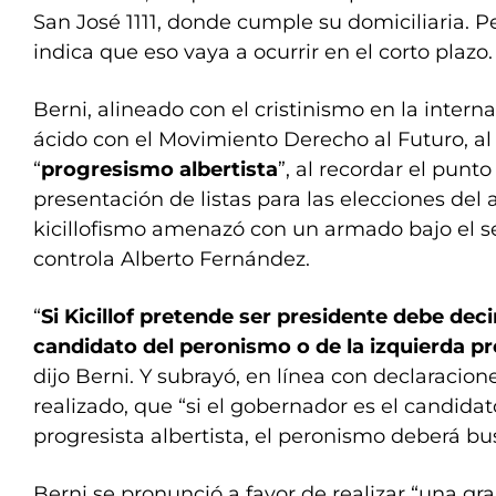
San José 1111, donde cumple su domiciliaria. 
indica que eso vaya a ocurrir en el corto plazo.
Berni, alineado con el cristinismo en la interna 
ácido con el Movimiento Derecho al Futuro, a
“
progresismo albertista
”, al recordar el punto
presentación de listas para las elecciones del
kicillofismo amenazó con un armado bajo el s
controla Alberto Fernández.
“
Si Kicillof pretende ser presidente debe decir
candidato del peronismo o de la izquierda pr
dijo Berni. Y subrayó, en línea con declaracio
realizado, que “si el gobernador es el candidat
progresista albertista, el peronismo deberá bu
Berni se pronunció a favor de realizar “una g