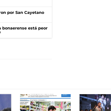
ron por San Cayetano
a bonaerense está peor
e