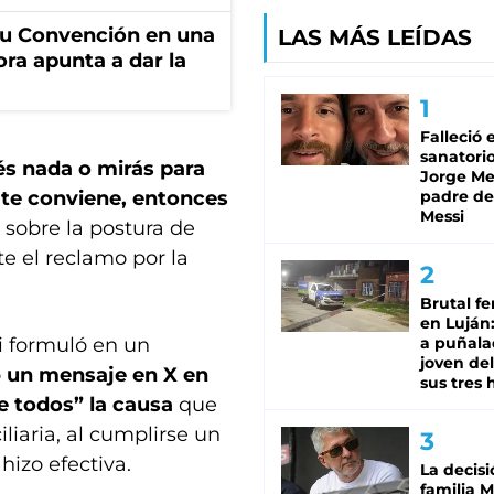
u Convención en una
LAS MÁS LEÍDAS
ora apunta a dar la
Falleció 
sanatorio
cés nada o mirás para
Jorge Mes
 te conviene, entonces
padre de
Messi
o sobre la postura de
te el reclamo por la
Brutal fe
en Luján
i formuló en un
a puñala
joven de
o
un mensaje en X en
sus tres 
de todos” la causa
que
liaria, al cumplirse un
hizo efectiva.
La decisi
familia M