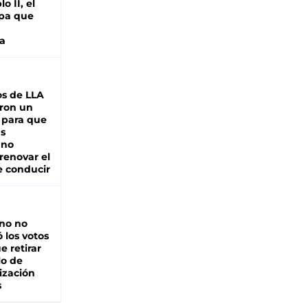
o II, el
pa que
a
s de LLA
ron un
 para que
as
 no
renovar el
e conducir
rno no
 los votos
e retirar
lo de
ización
s