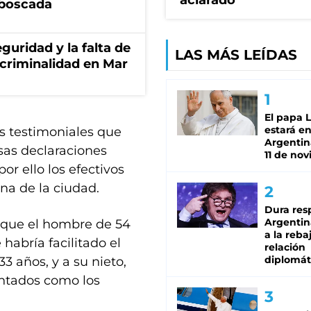
aclarado"
mboscada
guridad y la falta de
LAS MÁS LEÍDAS
 criminalidad en Mar
El papa 
estará en
as testimoniales que
Argentina
sas declaraciones
11 de no
r ello los efectivos
na de la ciudad.
Dura res
Argentina
s que el hombre de 54
a la reba
habría facilitado el
relación
diplomát
3 años, y a su nieto,
untados como los