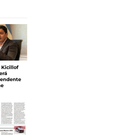
Kicillof
erá
tendente
ne