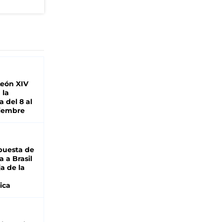
León XIV
 la
 del 8 al
viembre
puesta de
 a Brasil
ja de la
ica