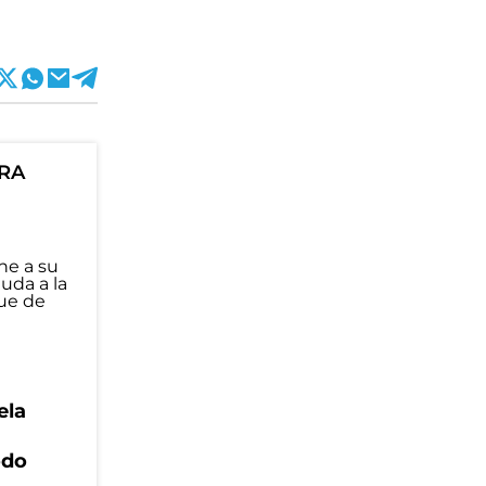
ORA
ela
odo