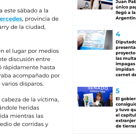
Juan Pabl
único pa
a este sábado a la
llegó a la
Argentin
ercedes
, provincia de
rry de la ciudad,
Diputado
presenta
n el lugar por medios
proyecto
las mult
nte discusión entre
impagas
ló rápidamente hasta
impidan 
carnet d
ntraba acompañado por
varios disparos.
El gobie
 cabeza de la víctima,
consiguió
cándole heridas
y tuvo qu
el capítu
ida mientras las
extranjer
edio de corridas y
de tierra