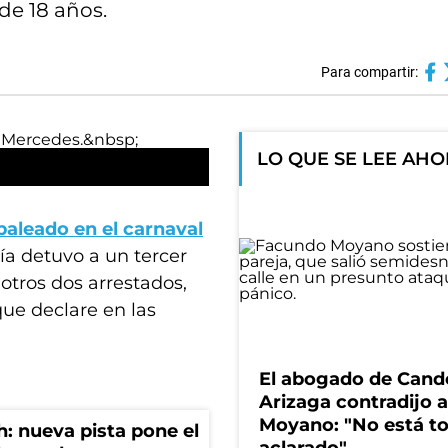
de 18 años.
Para compartir:
LO QUE SE LEE AH
 baleado en el
carnaval
icía detuvo a un tercer
 otros dos arrestados,
que declare en las
El abogado de Cand
Arizaga contradijo a
Moyano: "No está t
: nueva pista pone el