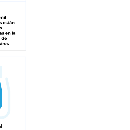
mil
s están
s
as en la
a de
ires
l