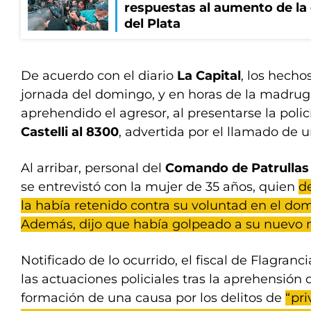
respuestas al aumento de la
del Plata
De acuerdo con el diario
La Capital
, los hecho
jornada del domingo, y en horas de la madrug
aprehendido el agresor, al presentarse la pol
Castelli al 8300
, advertida por el llamado de u
Al arribar, personal del
Comando de Patrullas
se entrevistó con la mujer de 35 años, quien
d
la había retenido contra su voluntad en el dom
Además, dijo que había golpeado a su nuevo n
Notificado de lo ocurrido, el fiscal de Flagran
las actuaciones policiales tras la aprehensión 
formación de una causa por los delitos de
“pri