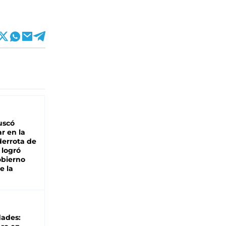
buscó
ar en la
derrota de
e logró
obierno
e la
dades: