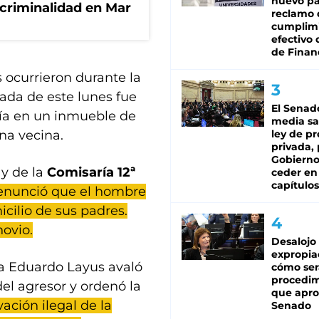
nuevo pa
 criminalidad en Mar
reclamo 
cumplim
efectivo 
de Finan
s ocurrieron durante la
ada de este lunes fue
El Senad
icía en un inmueble de
media sa
na vecina.
ley de p
privada, 
Gobierno
y de la
Comisaría 12ª
ceder en
capítulos
enunció que el hombre
icilio de sus padres.
ovio.
Desalojo
expropia
cia Eduardo Layus avaló
cómo ser
procedi
del agresor y ordenó la
que apro
vación ilegal de la
Senado