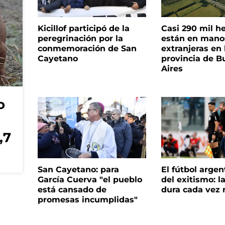
Kicillof participó de la
Casi 290 mil h
peregrinación por la
están en mano
conmemoración de San
extranjeras en 
Cayetano
provincia de B
Aires
o
,7
San Cayetano: para
El fútbol argen
García Cuerva "el pueblo
del exitismo: l
está cansado de
dura cada vez
promesas incumplidas"