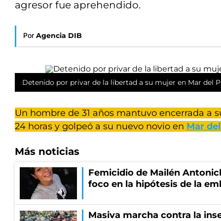
agresor fue aprehendido.
Por
Agencia DIB
Detenido por privar de la libertad a su mujer en Mar del P
Un hombre de 31 años mantuvo encerrada a s
24 horas y golpeó a su nuevo novio en
Mar del
Más noticias
Femicidio de Mailén Antonich
foco en la hipótesis de la e
Masiva marcha contra la inse