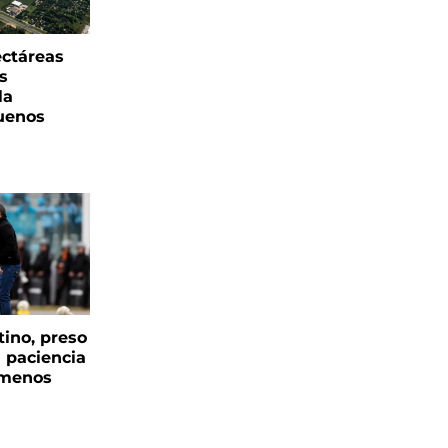
ectáreas
s
la
uenos
tino, preso
a paciencia
 menos