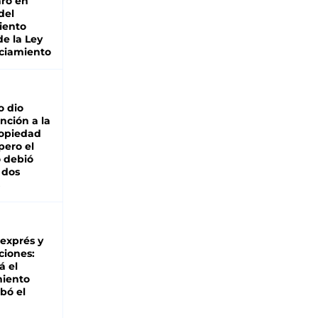
ro en
del
iento
de la Ley
ciamiento
o dio
nción a la
ropiedad
pero el
 debió
 dos
 exprés y
ciones:
á el
miento
bó el