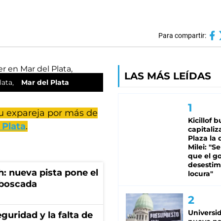
Para compartir:
LAS MÁS LEÍDAS
lata,
Mar del Plata
u expareja por más de
Kicillof 
 Plata
.
capitaliz
Plaza la 
Milei: "S
que el g
desestim
: nueva pista pone el
locura"
mboscada
Universi
guridad y la falta de