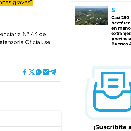
iones graves”.
Casi 290 
hectárea
en mano
extranjer
enciaria N° 44 de
provinci
fensoría Oficial, se
Buenos A
¡Suscribite a