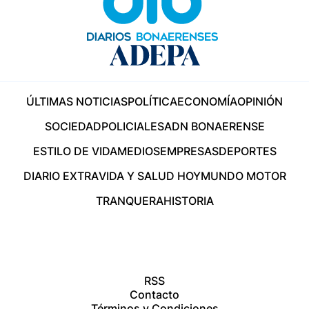
ÚLTIMAS NOTICIAS
POLÍTICA
ECONOMÍA
OPINIÓN
SOCIEDAD
POLICIALES
ADN BONAERENSE
ESTILO DE VIDA
MEDIOS
EMPRESAS
DEPORTES
DIARIO EXTRA
VIDA Y SALUD HOY
MUNDO MOTOR
TRANQUERA
HISTORIA
RSS
Contacto
Términos y Condiciones