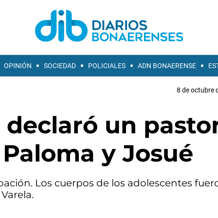
OPINIÓN
SOCIEDAD
POLICIALES
ADN BONAERENSE
ES
8 de octubre 
: declaró un pasto
e Paloma y Josué
ipación. Los cuerpos de los adolescentes fuer
Varela.