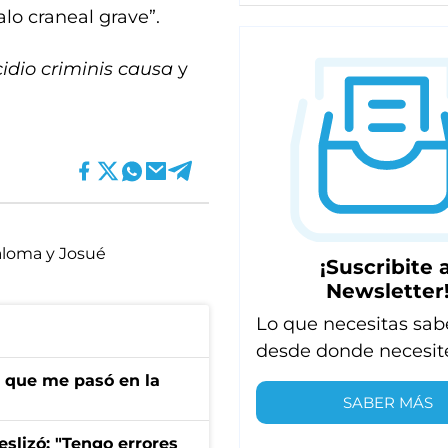
lo craneal grave”.
idio criminis causa
y
loma y Josué
¡Suscribite a
Newsletter
Lo que necesitas sab
desde donde necesit
r que me pasó en la
SABER MÁS
eslizó: "Tengo errores