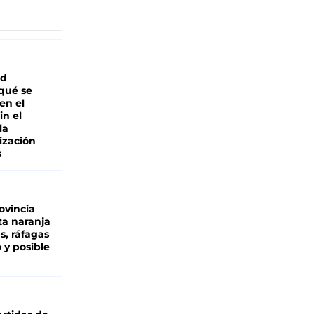
ad
 qué se
en el
in el
la
ización
s
ovincia
ta naranja
as, ráfagas
 y posible