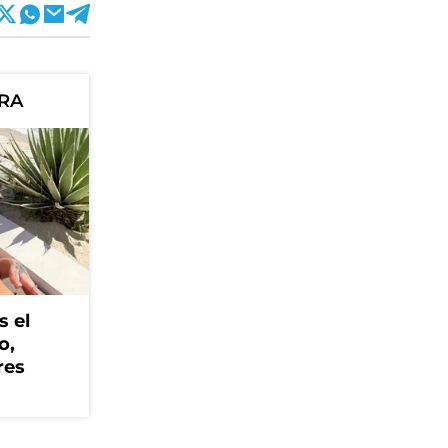
ORA
s el
o,
res