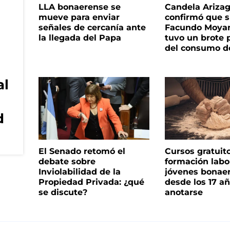
LLA bonaerense se
Candela Ariza
mueve para enviar
confirmó que s
señales de cercanía ante
Facundo Moyan
la llegada del Papa
tuvo un brote 
del consumo d
al
d
El Senado retomó el
Cursos gratuit
debate sobre
formación labo
Inviolabilidad de la
jóvenes bonae
Propiedad Privada: ¿qué
desde los 17 a
se discute?
anotarse