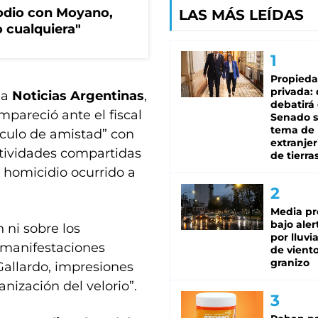
sodio con Moyano,
LAS MÁS LEÍDAS
 cualquiera"
Propied
privada:
ia
Noticias Argentinas
,
debatirá 
ompareció ante el fiscal
Senado s
tema de 
ínculo de amistad” con
extranjer
“actividades compartidas
de tierra
l homicidio ocurrido a
Media pr
bajo aler
 ni sobre los
por lluvi
s manifestaciones
de viento
granizo
 Gallardo, impresiones
nización del velorio”.