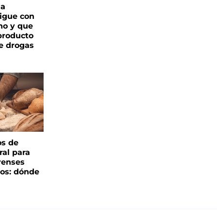
ga
igue con
o y que
producto
e drogas
os de
ral para
renses
ños: dónde