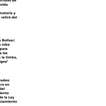
rtidas de
cida
matoria y
retiró del
n Bolívar:
s roba
 para
a los
 la timba,
igos"
dades:
ro en
del
iento
de la Ley
ciamiento