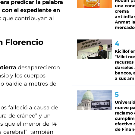
Roban pa
para predicar la palabra
una cono
n con el expediente en
crema
antiinfla
s que contribuyan al
Anmat la 
mercado
n Florencio
Kicillof e
"Milei no
recursos
tierra
desaparecieron
dárselos 
bancos, a
io y los cuerpos
a sus am
no baldío a metros de
Universi
os falleció a causa de
nuevo pa
reclamo 
ura de cráneo” y un
cumplim
as que el menor de 14
efectivo 
de Finan
 cerebral”, también