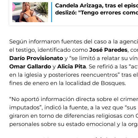
Candela Arizaga, tras el epi
deslizó: "Tengo errores como
Según informaron fuentes del caso a la agenc
el testigo, identificado como
José Paredes
, c
Darío Provisionato
y “se limitó a relatar su v
Omar Gallardo
y
Alicia Pita
. Se refirió a las 
en la iglesia y posteriores reencuentros” tras e
fines de enero en la localidad de Bosques.
“No aportó información directa sobre el crimen
imputados”, indicó la fuente, a la vez que “su
giraron en torno de diferencias religiosas con
personales sobre su estado emocional y la orga