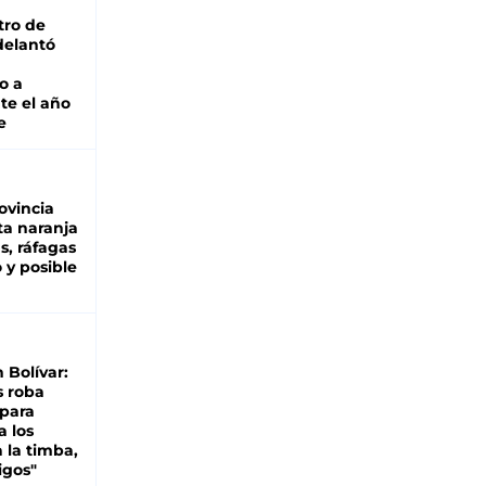
tro de
adelantó
o a
te el año
e
ovincia
ta naranja
as, ráfagas
 y posible
n Bolívar:
s roba
 para
a los
 la timba,
igos"