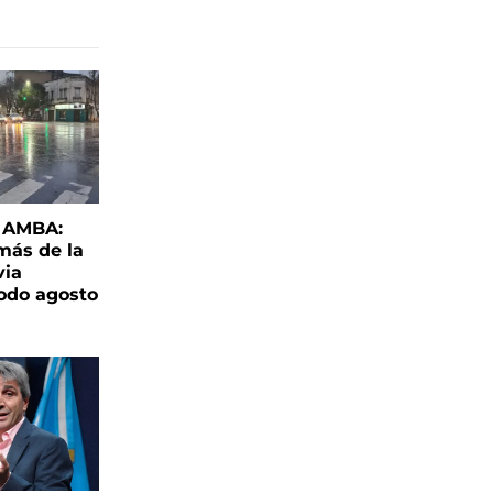
l AMBA:
más de la
via
todo agosto