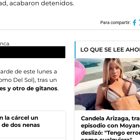
ad, acabaron detenidos.
Para compartir:
LO QUE SE LEE AH
arde de este lunes a
mo Del Sol), tras un
s y otro de gitanos
.
 la cárcel un
Candela Arizaga, tra
 de dos nenas
episodio con Moyan
deslizó: "Tengo erro