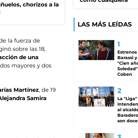
como cualquiera"
ñuelos, chorizos a la
s
LAS MÁS LEÍDAS
de la fuerza de
inó sobre las 18,
Estrenos
racción de una
Barassi y
"Cien añ
 dos mayores y dos
Soledad"
Coben
arías Martínez
, de 19
Alejandra Samira
La "Liga"
intende
al alcald
Baradero
son doce