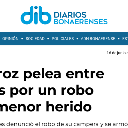
OPINIÓN
SOCIEDAD
POLICIALES
ADN BONAERENSE
ES
16 de junio 
roz pelea entre
os por un robo
menor herido
hes denunció el robo de su campera y se armó