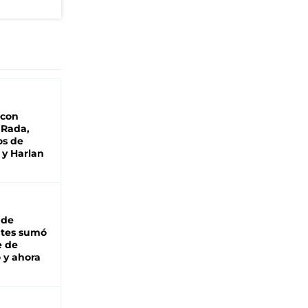
 con
 Rada,
os de
 y Harlan
 de
ntes sumó
e de
 y ahora