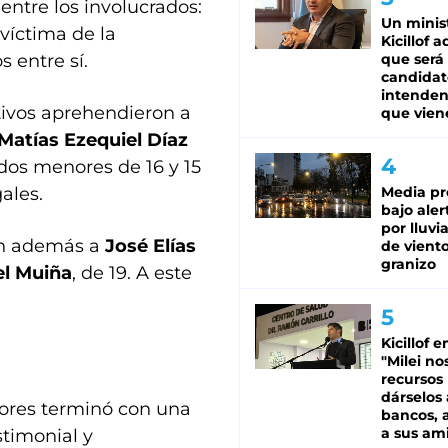
entre los involucrados:
Un minis
 víctima de la
Kicillof 
s entre sí.
que será
candidat
intenden
ctivos aprehendieron a
que vien
Matías Ezequiel Díaz
dos menores de 16 y 15
ales.
Media pr
bajo aler
por lluvi
ron además a
José Elías
de viento
granizo
el Muiña
, de 19. A este
Kicillof e
"Milei no
recursos
dárselos 
ores terminó con una
bancos, a
a sus am
stimonial y