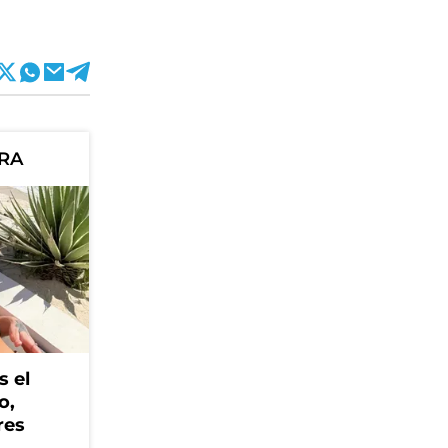
ORA
s el
o,
res