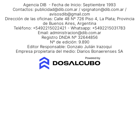
Agencia DIB - Fecha de Inicio: Septiembre 1993
Contactos:
publicidad@dib.com.ar
/
vpignaton@dib.com.ar
/
avisosdib@gmail.com
Dirección de las oficinas: Calle 48 Nº 726 Piso 4, La Plata; Provincia
de Buenos Aires, Argentina
Teléfono: +5492215022421 - Whatsapp: +5492215031783
Email:
administracion@dib.com.ar
Registro DNDA Nº 32644856
Nº de edición: 9.890
Editor Responsable: Gonzalo Julián Irazoqui
Empresa propietaria del medio: Diarios Bonaerenses SA